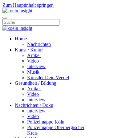
Zum Hauptinhalt springen
Home
Nachrichten
Kunst / Kultur
Artikel
Video
Interview
Musik
Künstler Dein Veedel
Gesundheit / Bildung
Artikel
Video
Interview
Nachrichten / Doku
Interview
Video
Polizeimappe Köln
Polizeimappe Oberbergischer
Kreis