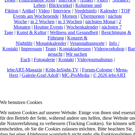
Leben
|
Blickwinkel
|
Kolumne und
Fiktion
|
Artikel
|
Video
|
Interview
|
Veedelsinfo
|
Kalender
|
TOP
Events am Wochenende
|
Morgen
|
Übermorgen
|
nächste
Woche
|
in 2 Wochen
|
in 3 Wochen
|
nächsten Monat
|
2
Monaten
|
Heutige Events
|
Wochenkalender
|
nächsten 7
Tage
|
Kunst & Kultur
|
Wellness und Gesundheit
|
Besichtigung &
Führung
|
Konzert &
Nightlife
|
Monatskalender
|
Veranstaltungsorte
|
Info /
Kontakt
|
Impressum
|
Team
|
Kontaktadressen
|
Videoworkshop
|
Ban
gesucht
|
Wir suchen
Euch
|
Fotogalerie
|
Kontakt
|
Videojournalismus
|
lebeART-Magazin
|
Köln-InSight-TV
|
Forum-Cologne
|
Mega-
Herz
|
Galerie-Graf-Adolf
|
MC-ProMedia
|
© 2026 lebeART
Wir benutzen Cookies
Wir nutzen Cookies auf unserer Website. Einige von ihnen sind essenzi
für den Betrieb der Seite, während andere uns helfen, diese Website un
die Nutzererfahrung zu verbessern (Tracking Cookies). Sie können sel
entscheiden, ob Sie die Cookies zulassen möchten. Bitte beachten Sie,
dass bei einer Ablehnung womöglich nicht mehr alle Funktionalitäten 