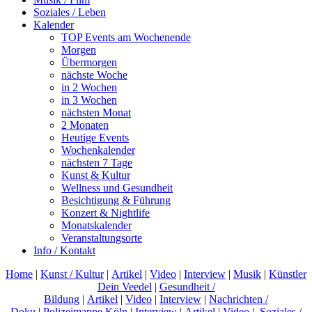
Soziales / Leben
Kalender
TOP Events am Wochenende
Morgen
Übermorgen
nächste Woche
in 2 Wochen
in 3 Wochen
nächsten Monat
2 Monaten
Heutige Events
Wochenkalender
nächsten 7 Tage
Kunst & Kultur
Wellness und Gesundheit
Besichtigung & Führung
Konzert & Nightlife
Monatskalender
Veranstaltungsorte
Info / Kontakt
Home
|
Kunst / Kultur
|
Artikel
|
Video
|
Interview
|
Musik
|
Künstler
Dein Veedel
|
Gesundheit /
Bildung
|
Artikel
|
Video
|
Interview
|
Nachrichten /
Doku
|
Polizeimappe Köln
|
Interview
|
Artikel
|
Video
|
Soziales /