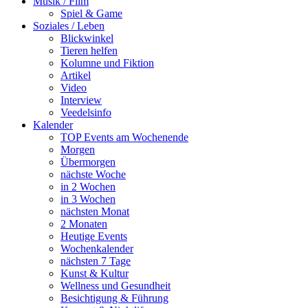
Musik / Film
Spiel & Game
Soziales / Leben
Blickwinkel
Tieren helfen
Kolumne und Fiktion
Artikel
Video
Interview
Veedelsinfo
Kalender
TOP Events am Wochenende
Morgen
Übermorgen
nächste Woche
in 2 Wochen
in 3 Wochen
nächsten Monat
2 Monaten
Heutige Events
Wochenkalender
nächsten 7 Tage
Kunst & Kultur
Wellness und Gesundheit
Besichtigung & Führung