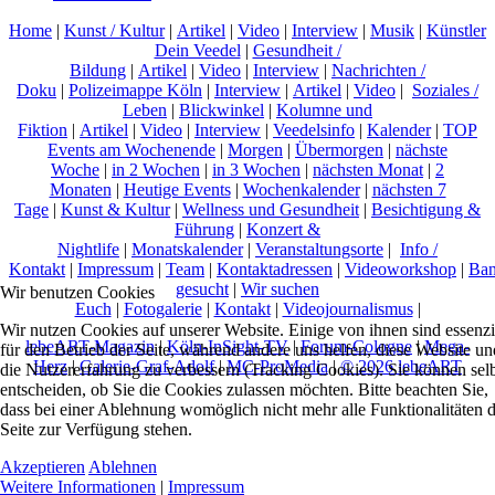
Home
|
Kunst / Kultur
|
Artikel
|
Video
|
Interview
|
Musik
|
Künstler
Dein Veedel
|
Gesundheit /
Bildung
|
Artikel
|
Video
|
Interview
|
Nachrichten /
Doku
|
Polizeimappe Köln
|
Interview
|
Artikel
|
Video
|
Soziales /
Leben
|
Blickwinkel
|
Kolumne und
Fiktion
|
Artikel
|
Video
|
Interview
|
Veedelsinfo
|
Kalender
|
TOP
Events am Wochenende
|
Morgen
|
Übermorgen
|
nächste
Woche
|
in 2 Wochen
|
in 3 Wochen
|
nächsten Monat
|
2
Monaten
|
Heutige Events
|
Wochenkalender
|
nächsten 7
Tage
|
Kunst & Kultur
|
Wellness und Gesundheit
|
Besichtigung &
Führung
|
Konzert &
Nightlife
|
Monatskalender
|
Veranstaltungsorte
|
Info /
Kontakt
|
Impressum
|
Team
|
Kontaktadressen
|
Videoworkshop
|
Ban
gesucht
|
Wir suchen
Wir benutzen Cookies
Euch
|
Fotogalerie
|
Kontakt
|
Videojournalismus
|
Wir nutzen Cookies auf unserer Website. Einige von ihnen sind essenzi
lebeART-Magazin
|
Köln-InSight-TV
|
Forum-Cologne
|
Mega-
für den Betrieb der Seite, während andere uns helfen, diese Website un
Herz
|
Galerie-Graf-Adolf
|
MC-ProMedia
|
© 2026 lebeART
die Nutzererfahrung zu verbessern (Tracking Cookies). Sie können sel
entscheiden, ob Sie die Cookies zulassen möchten. Bitte beachten Sie,
dass bei einer Ablehnung womöglich nicht mehr alle Funktionalitäten 
Seite zur Verfügung stehen.
Akzeptieren
Ablehnen
Weitere Informationen
|
Impressum