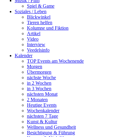
Musik / Film
Spiel & Game
Soziales / Leben
Blickwinkel
Tieren helfen
Kolumne und Fiktion
Artikel
Video
Interview
Veedelsinfo
Kalender
TOP Events am Wochenende
Morgen
Übermorgen
nächste Woche
in 2 Wochen
in 3 Wochen
nächsten Monat
2 Monaten
Heutige Events
Wochenkalender
nächsten 7 Tage
Kunst & Kultur
Wellness und Gesundheit
Besichtigung & Führung