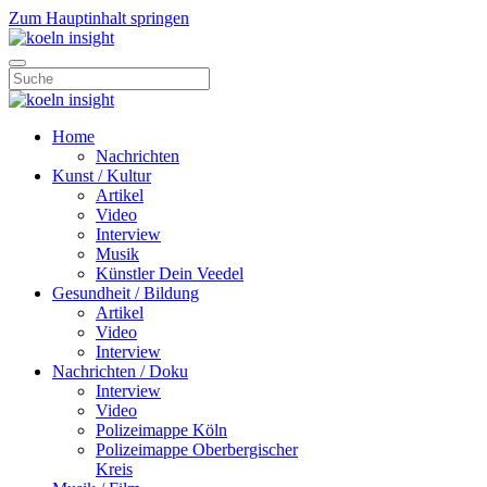
Zum Hauptinhalt springen
Home
Nachrichten
Kunst / Kultur
Artikel
Video
Interview
Musik
Künstler Dein Veedel
Gesundheit / Bildung
Artikel
Video
Interview
Nachrichten / Doku
Interview
Video
Polizeimappe Köln
Polizeimappe Oberbergischer
Kreis