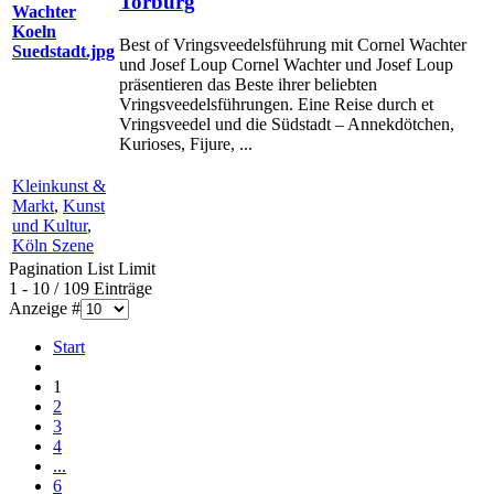
Torburg
Best of Vringsveedelsführung mit Cornel Wachter
und Josef Loup Cornel Wachter und Josef Loup
präsentieren das Beste ihrer beliebten
Vringsveedelsführungen. Eine Reise durch et
Vringsveedel und die Südstadt – Annekdötchen,
Kurioses, Fijure, ...
Kleinkunst &
Markt
,
Kunst
und Kultur
,
Köln Szene
Pagination List Limit
1 - 10 / 109 Einträge
Anzeige #
Start
1
2
3
4
...
6