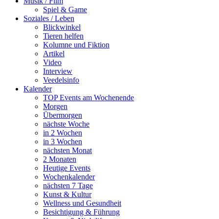
Musik / Film
Spiel & Game
Soziales / Leben
Blickwinkel
Tieren helfen
Kolumne und Fiktion
Artikel
Video
Interview
Veedelsinfo
Kalender
TOP Events am Wochenende
Morgen
Übermorgen
nächste Woche
in 2 Wochen
in 3 Wochen
nächsten Monat
2 Monaten
Heutige Events
Wochenkalender
nächsten 7 Tage
Kunst & Kultur
Wellness und Gesundheit
Besichtigung & Führung