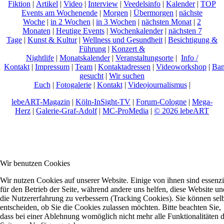
Fiktion
|
Artikel
|
Video
|
Interview
|
Veedelsinfo
|
Kalender
|
TOP
Events am Wochenende
|
Morgen
|
Übermorgen
|
nächste
Woche
|
in 2 Wochen
|
in 3 Wochen
|
nächsten Monat
|
2
Monaten
|
Heutige Events
|
Wochenkalender
|
nächsten 7
Tage
|
Kunst & Kultur
|
Wellness und Gesundheit
|
Besichtigung &
Führung
|
Konzert &
Nightlife
|
Monatskalender
|
Veranstaltungsorte
|
Info /
Kontakt
|
Impressum
|
Team
|
Kontaktadressen
|
Videoworkshop
|
Ban
gesucht
|
Wir suchen
Euch
|
Fotogalerie
|
Kontakt
|
Videojournalismus
|
lebeART-Magazin
|
Köln-InSight-TV
|
Forum-Cologne
|
Mega-
Herz
|
Galerie-Graf-Adolf
|
MC-ProMedia
|
© 2026 lebeART
Wir benutzen Cookies
Wir nutzen Cookies auf unserer Website. Einige von ihnen sind essenzi
für den Betrieb der Seite, während andere uns helfen, diese Website un
die Nutzererfahrung zu verbessern (Tracking Cookies). Sie können sel
entscheiden, ob Sie die Cookies zulassen möchten. Bitte beachten Sie,
dass bei einer Ablehnung womöglich nicht mehr alle Funktionalitäten 