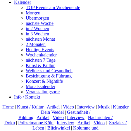
Kalender
TOP Events am Wochenende
Morgen
Übermorgen
nächste Woche
in 2 Wochen
in 3 Wochen
nächsten Monat
2 Monaten
Heutige Events
Wochenkalender
nächsten 7 Tage
Kunst & Kultur
Wellness und Gesundheit
Besichtigung & Führung
Konzert & Nightlife
Monatskalender
Veranstaltungsorte
Info / Kontakt
Home
|
Kunst / Kultur
|
Artikel
|
Video
|
Interview
|
Musik
|
Künstler
Dein Veedel
|
Gesundheit /
Bildung
|
Artikel
|
Video
|
Interview
|
Nachrichten /
Doku
|
Polizeimappe Köln
|
Interview
|
Artikel
|
Video
|
Soziales /
Leben
|
Blickwinkel
|
Kolumne und