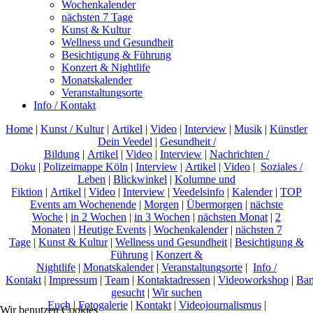
Wochenkalender
nächsten 7 Tage
Kunst & Kultur
Wellness und Gesundheit
Besichtigung & Führung
Konzert & Nightlife
Monatskalender
Veranstaltungsorte
Info / Kontakt
Home
|
Kunst / Kultur
|
Artikel
|
Video
|
Interview
|
Musik
|
Künstler
Dein Veedel
|
Gesundheit /
Bildung
|
Artikel
|
Video
|
Interview
|
Nachrichten /
Doku
|
Polizeimappe Köln
|
Interview
|
Artikel
|
Video
|
Soziales /
Leben
|
Blickwinkel
|
Kolumne und
Fiktion
|
Artikel
|
Video
|
Interview
|
Veedelsinfo
|
Kalender
|
TOP
Events am Wochenende
|
Morgen
|
Übermorgen
|
nächste
Woche
|
in 2 Wochen
|
in 3 Wochen
|
nächsten Monat
|
2
Monaten
|
Heutige Events
|
Wochenkalender
|
nächsten 7
Tage
|
Kunst & Kultur
|
Wellness und Gesundheit
|
Besichtigung &
Führung
|
Konzert &
Nightlife
|
Monatskalender
|
Veranstaltungsorte
|
Info /
Kontakt
|
Impressum
|
Team
|
Kontaktadressen
|
Videoworkshop
|
Ban
gesucht
|
Wir suchen
Euch
|
Fotogalerie
|
Kontakt
|
Videojournalismus
|
Wir benutzen Cookies