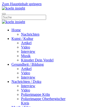
Zum Hauptinhalt springen
Home
Nachrichten
Kunst / Kultur
Artikel
Video
Interview
Musik
Künstler Dein Veedel
Gesundheit / Bildung
Artikel
Video
Interview
Nachrichten / Doku
Interview
Video
Polizeimappe Köln
Polizeimappe Oberbergischer
Kreis