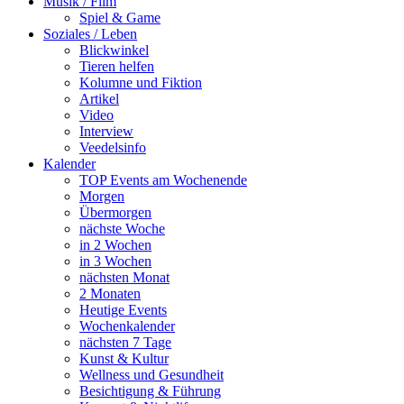
Musik / Film
Spiel & Game
Soziales / Leben
Blickwinkel
Tieren helfen
Kolumne und Fiktion
Artikel
Video
Interview
Veedelsinfo
Kalender
TOP Events am Wochenende
Morgen
Übermorgen
nächste Woche
in 2 Wochen
in 3 Wochen
nächsten Monat
2 Monaten
Heutige Events
Wochenkalender
nächsten 7 Tage
Kunst & Kultur
Wellness und Gesundheit
Besichtigung & Führung