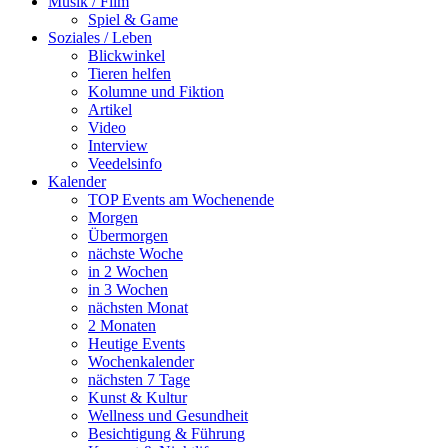
Musik / Film
Spiel & Game
Soziales / Leben
Blickwinkel
Tieren helfen
Kolumne und Fiktion
Artikel
Video
Interview
Veedelsinfo
Kalender
TOP Events am Wochenende
Morgen
Übermorgen
nächste Woche
in 2 Wochen
in 3 Wochen
nächsten Monat
2 Monaten
Heutige Events
Wochenkalender
nächsten 7 Tage
Kunst & Kultur
Wellness und Gesundheit
Besichtigung & Führung