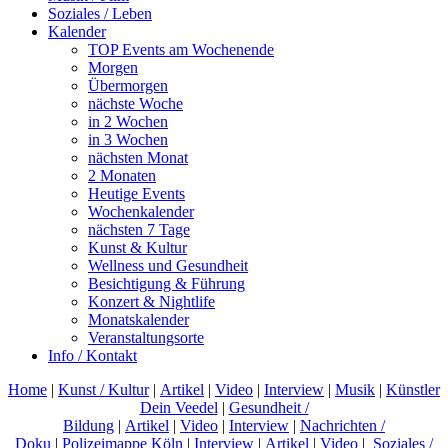
Soziales / Leben
Kalender
TOP Events am Wochenende
Morgen
Übermorgen
nächste Woche
in 2 Wochen
in 3 Wochen
nächsten Monat
2 Monaten
Heutige Events
Wochenkalender
nächsten 7 Tage
Kunst & Kultur
Wellness und Gesundheit
Besichtigung & Führung
Konzert & Nightlife
Monatskalender
Veranstaltungsorte
Info / Kontakt
Home
|
Kunst / Kultur
|
Artikel
|
Video
|
Interview
|
Musik
|
Künstler
Dein Veedel
|
Gesundheit /
Bildung
|
Artikel
|
Video
|
Interview
|
Nachrichten /
Doku
|
Polizeimappe Köln
|
Interview
|
Artikel
|
Video
|
Soziales /