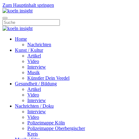
Zum Hauptinhalt springen
Home
Nachrichten
Kunst / Kultur
Artikel
Video
Interview
Musik
Künstler Dein Veedel
Gesundheit / Bildung
Artikel
Video
Interview
Nachrichten / Doku
Interview
Video
Polizeimappe Köln
Polizeimappe Oberbergischer
Kreis