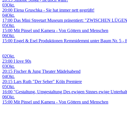
03
Okt.
20:00 Elena Gruschka - Sie hat immer nett gegrüßt!
04
Okt.
17:00 Das Mini Streetart Museum präsentiert: "ZWISCHEN LÜGE
05
Okt.
15:00 Mit Pinsel und Kamera - Von Göttern und Menschen
06
Okt.
15:00 Engel & Esel Produktionen Remmidemmi unter Baum Nr. 5 - fü
02
Okt.
23:00 I love 90s
03
Okt.
20:15 Fischer & Jung Theater Mädelsabend
04
Okt.
20:15 Lars Ruth "Der Seher" Köln Premiere
05
Okt.
16:00 "Gestaltung, Umgestaltung Des ewigen Sinnes ewige Unterhal
06
Okt.
15:00 Mit Pinsel und Kamera - Von Göttern und Menschen