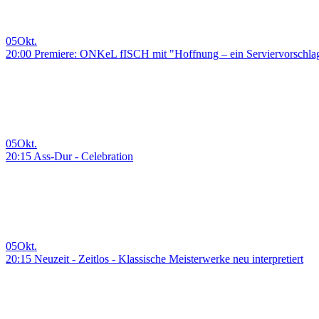
05
Okt.
20:00 Premiere: ONKeL fISCH mit "Hoffnung – ein Serviervorschla
05
Okt.
20:15 Ass-Dur - Celebration
05
Okt.
20:15 Neuzeit - Zeitlos - Klassische Meisterwerke neu interpretiert