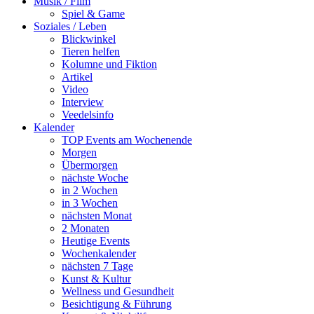
Musik / Film
Spiel & Game
Soziales / Leben
Blickwinkel
Tieren helfen
Kolumne und Fiktion
Artikel
Video
Interview
Veedelsinfo
Kalender
TOP Events am Wochenende
Morgen
Übermorgen
nächste Woche
in 2 Wochen
in 3 Wochen
nächsten Monat
2 Monaten
Heutige Events
Wochenkalender
nächsten 7 Tage
Kunst & Kultur
Wellness und Gesundheit
Besichtigung & Führung