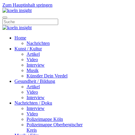
Zum Hauptinhalt springen
Home
Nachrichten
Kunst / Kultur
Artikel
Video
Interview
Musik
Künstler Dein Veedel
Gesundheit / Bildung
Artikel
Video
Interview
Nachrichten / Doku
Interview
Video
Polizeimappe Köln
Polizeimappe Oberbergischer
Kreis