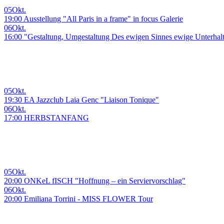
05
Okt.
19:00 Ausstellung "All Paris in a frame" in focus Galerie
06
Okt.
16:00 "Gestaltung, Umgestaltung Des ewigen Sinnes ewige Unterhal
05
Okt.
19:30 EA Jazzclub Laia Genc "Liaison Tonique"
06
Okt.
17:00 HERBSTANFANG
05
Okt.
20:00 ONKeL fISCH "Hoffnung – ein Serviervorschlag"
06
Okt.
20:00 Emiliana Torrini - MISS FLOWER Tour