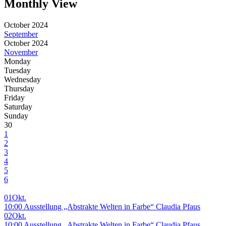
Monthly View
October 2024
September
October 2024
November
Monday
Tuesday
Wednesday
Thursday
Friday
Saturday
Sunday
30
1
2
3
4
5
6
01
Okt.
10:00 Ausstellung „Abstrakte Welten in Farbe“ Claudia Pfaus
02
Okt.
10:00 Ausstellung „Abstrakte Welten in Farbe“ Claudia Pfaus