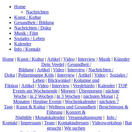
Home
Nachrichten
Kunst / Kultur
Gesundheit / Bildung
Nachrichten / Doku
Musik / Film
Soziales / Leben
Kalender
Info / Kontakt
Home
|
Kunst / Kultur
|
Artikel
|
Video
|
Interview
|
Musik
|
Künstler
Dein Veedel
|
Gesundheit /
Bildung
|
Artikel
|
Video
|
Interview
|
Nachrichten /
Doku
|
Polizeimappe Köln
|
Interview
|
Artikel
|
Video
|
Soziales /
Leben
|
Blickwinkel
|
Kolumne und
Fiktion
|
Artikel
|
Video
|
Interview
|
Veedelsinfo
|
Kalender
|
TOP
Events am Wochenende
|
Morgen
|
Übermorgen
|
nächste
Woche
|
in 2 Wochen
|
in 3 Wochen
|
nächsten Monat
|
2
Monaten
|
Heutige Events
|
Wochenkalender
|
nächsten 7
Tage
|
Kunst & Kultur
|
Wellness und Gesundheit
|
Besichtigung &
Führung
|
Konzert &
Nightlife
|
Monatskalender
|
Veranstaltungsorte
|
Info /
Kontakt
|
Impressum
|
Team
|
Kontaktadressen
|
Videoworkshop
|
Ban
gesucht
|
Wir suchen