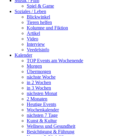
Musik / Film
Spiel & Game
Soziales / Leben
Blickwinkel
Tieren helfen
Kolumne und Fiktion
Artikel
Video
Interview
Veedelsinfo
Kalender
TOP Events am Wochenende
Morgen
Übermorgen
nächste Woche
in 2 Wochen
in 3 Wochen
nächsten Monat
2 Monaten
Heutige Events
Wochenkalender
nächsten 7 Tage
Kunst & Kultur
Wellness und Gesundheit
Besichtigung & Führung