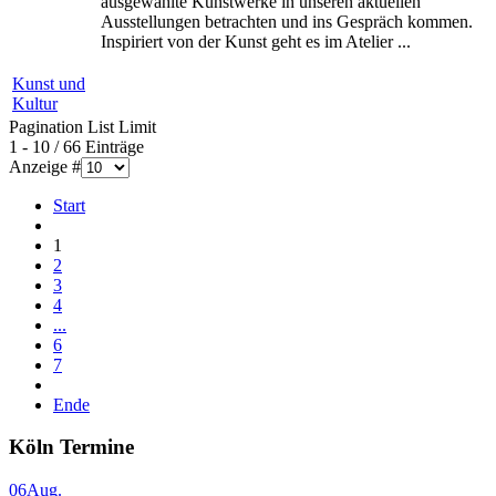
ausgewählte Kunstwerke in unseren aktuellen
Ausstellungen betrachten und ins Gespräch kommen.
Inspiriert von der Kunst geht es im Atelier ...
Kunst und
Kultur
Pagination List Limit
1 - 10 / 66 Einträge
Anzeige #
Start
1
2
3
4
...
6
7
Ende
Köln Termine
06
Aug.