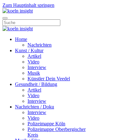
Zum Hauptinhalt springen
Home
Nachrichten
Kunst / Kultur
Artikel
Video
Interview
Musik
Künstler Dein Veedel
Gesundheit / Bildung
Artikel
Video
Interview
Nachrichten / Doku
Interview
Video
Polizeimappe Köln
Polizeimappe Oberbergischer
Kreis