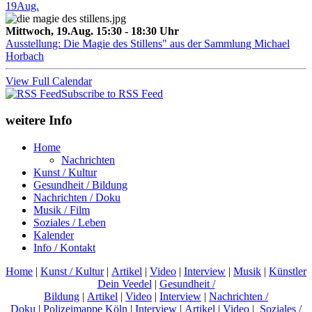
19
Aug.
Mittwoch, 19.Aug. 15:30 - 18:30 Uhr
Ausstellung: Die Magie des Stillens" aus der Sammlung Michael
Horbach
View Full Calendar
Subscribe to RSS Feed
weitere Info
Home
Nachrichten
Kunst / Kultur
Gesundheit / Bildung
Nachrichten / Doku
Musik / Film
Soziales / Leben
Kalender
Info / Kontakt
Home
|
Kunst / Kultur
|
Artikel
|
Video
|
Interview
|
Musik
|
Künstler
Dein Veedel
|
Gesundheit /
Bildung
|
Artikel
|
Video
|
Interview
|
Nachrichten /
Doku
|
Polizeimappe Köln
|
Interview
|
Artikel
|
Video
|
Soziales /