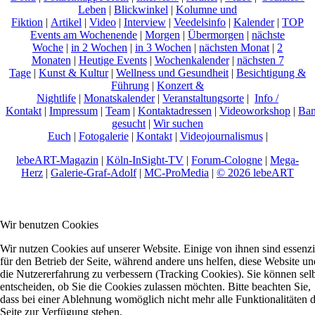
Leben
|
Blickwinkel
|
Kolumne und
Fiktion
|
Artikel
|
Video
|
Interview
|
Veedelsinfo
|
Kalender
|
TOP
Events am Wochenende
|
Morgen
|
Übermorgen
|
nächste
Woche
|
in 2 Wochen
|
in 3 Wochen
|
nächsten Monat
|
2
Monaten
|
Heutige Events
|
Wochenkalender
|
nächsten 7
Tage
|
Kunst & Kultur
|
Wellness und Gesundheit
|
Besichtigung &
Führung
|
Konzert &
Nightlife
|
Monatskalender
|
Veranstaltungsorte
|
Info /
Kontakt
|
Impressum
|
Team
|
Kontaktadressen
|
Videoworkshop
|
Ban
gesucht
|
Wir suchen
Euch
|
Fotogalerie
|
Kontakt
|
Videojournalismus
|
lebeART-Magazin
|
Köln-InSight-TV
|
Forum-Cologne
|
Mega-
Herz
|
Galerie-Graf-Adolf
|
MC-ProMedia
|
© 2026 lebeART
Wir benutzen Cookies
Wir nutzen Cookies auf unserer Website. Einige von ihnen sind essenzi
für den Betrieb der Seite, während andere uns helfen, diese Website un
die Nutzererfahrung zu verbessern (Tracking Cookies). Sie können sel
entscheiden, ob Sie die Cookies zulassen möchten. Bitte beachten Sie,
dass bei einer Ablehnung womöglich nicht mehr alle Funktionalitäten 
Seite zur Verfügung stehen.