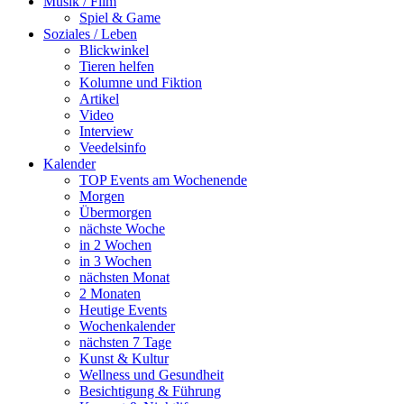
Musik / Film
Spiel & Game
Soziales / Leben
Blickwinkel
Tieren helfen
Kolumne und Fiktion
Artikel
Video
Interview
Veedelsinfo
Kalender
TOP Events am Wochenende
Morgen
Übermorgen
nächste Woche
in 2 Wochen
in 3 Wochen
nächsten Monat
2 Monaten
Heutige Events
Wochenkalender
nächsten 7 Tage
Kunst & Kultur
Wellness und Gesundheit
Besichtigung & Führung