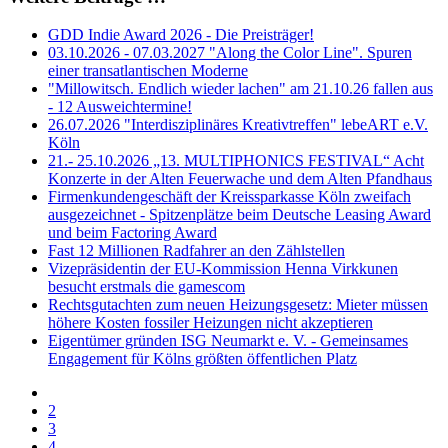
GDD Indie Award 2026 - Die Preisträger!
03.10.2026 - 07.03.2027 "Along the Color Line". Spuren
einer transatlantischen Moderne
"Millowitsch. Endlich wieder lachen" am 21.10.26 fallen aus
- 12 Ausweichtermine!
26.07.2026 "Interdisziplinäres Kreativtreffen" lebeART e.V.
Köln
21.- 25.10.2026 „13. MULTIPHONICS FESTIVAL“ Acht
Konzerte in der Alten Feuerwache und dem Alten Pfandhaus
Firmenkundengeschäft der Kreissparkasse Köln zweifach
ausgezeichnet - Spitzenplätze beim Deutsche Leasing Award
und beim Factoring Award
Fast 12 Millionen Radfahrer an den Zählstellen
Vizepräsidentin der EU-Kommission Henna Virkkunen
besucht erstmals die gamescom
Rechtsgutachten zum neuen Heizungsgesetz: Mieter müssen
höhere Kosten fossiler Heizungen nicht akzeptieren
Eigentümer gründen ISG Neumarkt e. V. - Gemeinsames
Engagement für Kölns größten öffentlichen Platz
2
3
4