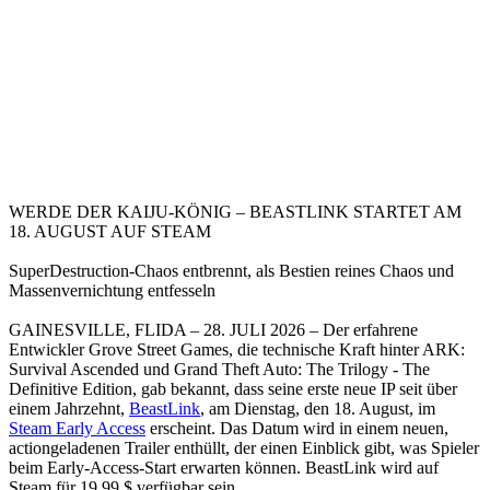
WERDE DER KAIJU-KÖNIG – BEASTLINK STARTET AM
18. AUGUST AUF STEAM
SuperDestruction-Chaos entbrennt, als Bestien reines Chaos und
Massenvernichtung entfesseln
GAINESVILLE, FLIDA – 28. JULI 2026 – Der erfahrene
Entwickler Grove Street Games, die technische Kraft hinter ARK:
Survival Ascended und Grand Theft Auto: The Trilogy - The
Definitive Edition, gab bekannt, dass seine erste neue IP seit über
einem Jahrzehnt,
BeastLink
, am Dienstag, den 18. August, im
Steam Early Access
erscheint. Das Datum wird in einem neuen,
actiongeladenen Trailer enthüllt, der einen Einblick gibt, was Spieler
beim Early-Access-Start erwarten können. BeastLink wird auf
Steam für 19,99 $ verfügbar sein.