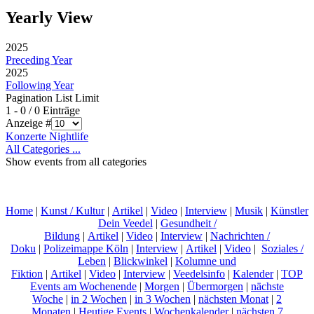
Yearly View
2025
Preceding Year
2025
Following Year
Pagination List Limit
1 - 0 / 0 Einträge
Anzeige #
Konzerte Nightlife
All Categories ...
Show events from all categories
Home
|
Kunst / Kultur
|
Artikel
|
Video
|
Interview
|
Musik
|
Künstler
Dein Veedel
|
Gesundheit /
Bildung
|
Artikel
|
Video
|
Interview
|
Nachrichten /
Doku
|
Polizeimappe Köln
|
Interview
|
Artikel
|
Video
|
Soziales /
Leben
|
Blickwinkel
|
Kolumne und
Fiktion
|
Artikel
|
Video
|
Interview
|
Veedelsinfo
|
Kalender
|
TOP
Events am Wochenende
|
Morgen
|
Übermorgen
|
nächste
Woche
|
in 2 Wochen
|
in 3 Wochen
|
nächsten Monat
|
2
Monaten
|
Heutige Events
|
Wochenkalender
|
nächsten 7