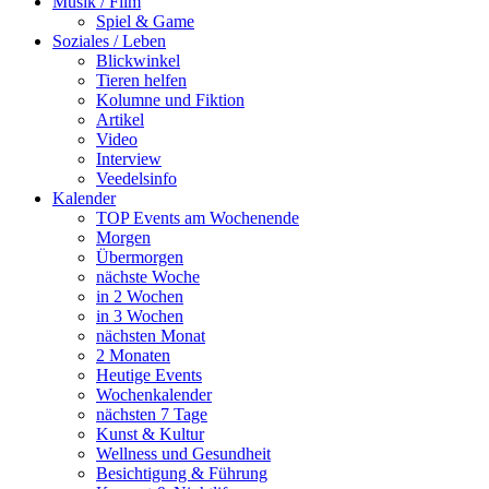
Musik / Film
Spiel & Game
Soziales / Leben
Blickwinkel
Tieren helfen
Kolumne und Fiktion
Artikel
Video
Interview
Veedelsinfo
Kalender
TOP Events am Wochenende
Morgen
Übermorgen
nächste Woche
in 2 Wochen
in 3 Wochen
nächsten Monat
2 Monaten
Heutige Events
Wochenkalender
nächsten 7 Tage
Kunst & Kultur
Wellness und Gesundheit
Besichtigung & Führung