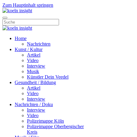
Zum Hauptinhalt springen
Home
Nachrichten
Kunst / Kultur
Artikel
Video
Interview
Musik
Künstler Dein Veedel
Gesundheit / Bildung
Artikel
Video
Interview
Nachrichten / Doku
Interview
Video
Polizeimappe Köln
Polizeimappe Oberbergischer
Kreis