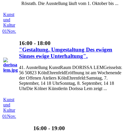
Rösrath. Die Ausstellung läuft vom 1. Oktober bis ...
Kunst
und
Kultur
01
Nov.
16:00 - 18:00
"Gestaltung, Umgestaltung Des ewigen
Sinnes ewige Unterhaltung".
41. Ausstellung KunstRaum DORISSA LEMGeisselstr.
56 50823 KölnEhrenfeldEröffnung ist am Wochenende
der Offenen Ateliers KölnEhrenfeld:Samstag, 7.
September, 14 18 UhrSonntag, 8. September, 14 18
UhrDie Kölner Künstlerin Dorissa Lem zeigt ...
Kunst
und
Kultur
01
Nov.
16:00 - 19:00