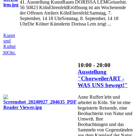
41. Ausstellung KunstRaum DORISSA LEMGeisselstr.
56 50823 KölnEhrenfeldEröffnung ist am Wochenende
der Offenen Ateliers KölnEhrenfeld:Samstag, 7.
September, 14 18 UhrSonntag, 8. September, 14 18
UhrDie Kölner Künstlerin Dorissa Lem zeigt ...
Kunst
und
Kultur
30
Okt.
10:00 - 20:00
Ausstellung
"ChorweilerART -
WAS UNS bewegt!"
Anne Ruffert lebt und
arbeitet in Köln. Sie ist eine
begeisterte Reisende, eine
Beobachterin von Natur und
Umwelt. Ihre
Beobachtungen und das
Sammeln von Gegenständen
aus dem Kreislauf der Natur