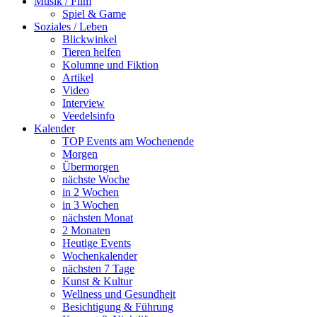
Musik / Film
Spiel & Game
Soziales / Leben
Blickwinkel
Tieren helfen
Kolumne und Fiktion
Artikel
Video
Interview
Veedelsinfo
Kalender
TOP Events am Wochenende
Morgen
Übermorgen
nächste Woche
in 2 Wochen
in 3 Wochen
nächsten Monat
2 Monaten
Heutige Events
Wochenkalender
nächsten 7 Tage
Kunst & Kultur
Wellness und Gesundheit
Besichtigung & Führung