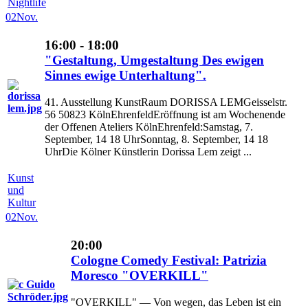
Nightlife
02
Nov.
16:00 - 18:00
"Gestaltung, Umgestaltung Des ewigen
Sinnes ewige Unterhaltung".
41. Ausstellung KunstRaum DORISSA LEMGeisselstr.
56 50823 KölnEhrenfeldEröffnung ist am Wochenende
der Offenen Ateliers KölnEhrenfeld:Samstag, 7.
September, 14 18 UhrSonntag, 8. September, 14 18
UhrDie Kölner Künstlerin Dorissa Lem zeigt ...
Kunst
und
Kultur
02
Nov.
20:00
Cologne Comedy Festival: Patrizia
Moresco "OVERKILL"
"OVERKILL" — Von wegen, das Leben ist ein