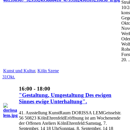
Struk
10/2
kons
Gege
Okto
Nov
Werk
Oden
Wolf
Rohd
Fors
20. .
Kunst und Kultur
,
Köln Szene
31
Okt.
16:00 - 18:00
"Gestaltung, Umgestaltung Des ewigen
Sinnes ewige Unterhaltung".
41. Ausstellung KunstRaum DORISSA LEMGeisselstr.
56 50823 KölnEhrenfeldEröffnung ist am Wochenende
der Offenen Ateliers KölnEhrenfeld:Samstag, 7.
September, 14 18 UhrSonntag, 8. September, 14 18