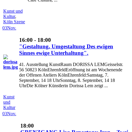
Kunst und
Kultur
,
Köln Szene
03
Nov.
16:00 - 18:00
"Gestaltung, Umgestaltung Des ewigen
Sinnes ewige Unterhaltung".
41. Ausstellung KunstRaum DORISSA LEMGeisselstr.
56 50823 KölnEhrenfeldEröffnung ist am Wochenende
der Offenen Ateliers KölnEhrenfeld:Samstag, 7.
September, 14 18 UhrSonntag, 8. September, 14 18
UhrDie Kölner Künstlerin Dorissa Lem zeigt ...
Kunst
und
Kultur
03
Nov.
18:00