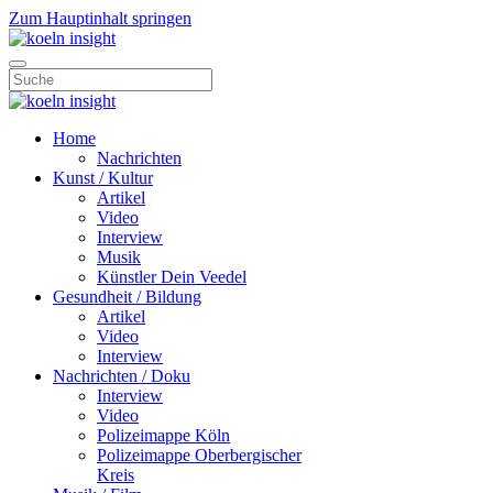
Zum Hauptinhalt springen
Home
Nachrichten
Kunst / Kultur
Artikel
Video
Interview
Musik
Künstler Dein Veedel
Gesundheit / Bildung
Artikel
Video
Interview
Nachrichten / Doku
Interview
Video
Polizeimappe Köln
Polizeimappe Oberbergischer
Kreis