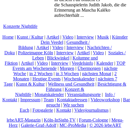
die Schauspielerin Judith Jakob, die die
Erinnerung an Mascha Kaléko
aufrechterhält ...
Konzerte Nightlife
Home
|
Kunst / Kultur
|
Artikel
|
Video
|
Interview
|
Musik
|
Künstler
Dein Veedel
|
Gesundheit /
Bildung
|
Artikel
|
Video
|
Interview
|
Nachrichten /
Doku
|
Polizeimappe Köln
|
Interview
|
Artikel
|
Video
|
Soziales /
Leben
|
Blickwinkel
|
Kolumne und
Fiktion
|
Artikel
|
Video
|
Interview
|
Veedelsinfo
|
Kalender
|
TOP
Events am Wochenende
|
Morgen
|
Übermorgen
|
nächste
Woche
|
in 2 Wochen
|
in 3 Wochen
|
nächsten Monat
|
2
Monaten
|
Heutige Events
|
Wochenkalender
|
nächsten 7
Tage
|
Kunst & Kultur
|
Wellness und Gesundheit
|
Besichtigung &
Führung
|
Konzert &
Nightlife
|
Monatskalender
|
Veranstaltungsorte
|
Info /
Kontakt
|
Impressum
|
Team
|
Kontaktadressen
|
Videoworkshop
|
Ban
gesucht
|
Wir suchen
Euch
|
Fotogalerie
|
Kontakt
|
Videojournalismus
|
lebeART-Magazin
|
Köln-InSight-TV
|
Forum-Cologne
|
Mega-
Herz
|
Galerie-Graf-Adolf
|
MC-ProMedia
|
© 2026 lebeART