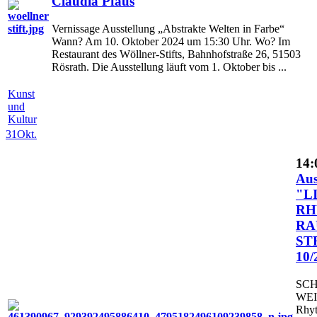
Claudia Pfaus
Vernissage Ausstellung „Abstrakte Welten in Farbe“
Wann? Am 10. Oktober 2024 um 15:30 Uhr. Wo? Im
Restaurant des Wöllner-Stifts, Bahnhofstraße 26, 51503
Rösrath. Die Ausstellung läuft vom 1. Oktober bis ...
Kunst
und
Kultur
31
Okt.
14:
Aus
"L
RH
RA
ST
10/
SCH
WEIS
Rhy