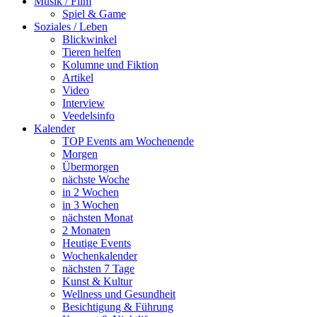
Musik / Film
Spiel & Game
Soziales / Leben
Blickwinkel
Tieren helfen
Kolumne und Fiktion
Artikel
Video
Interview
Veedelsinfo
Kalender
TOP Events am Wochenende
Morgen
Übermorgen
nächste Woche
in 2 Wochen
in 3 Wochen
nächsten Monat
2 Monaten
Heutige Events
Wochenkalender
nächsten 7 Tage
Kunst & Kultur
Wellness und Gesundheit
Besichtigung & Führung