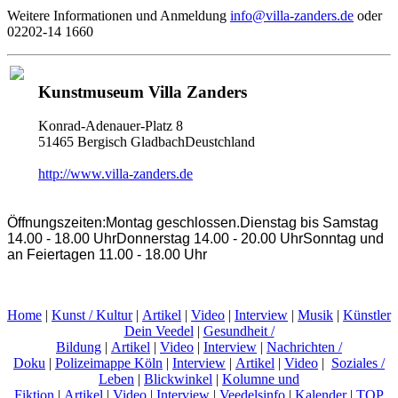
Weitere Informationen und Anmeldung
info@villa-zanders.de
oder
02202-14 1660
Kunstmuseum Villa Zanders
Konrad-Adenauer-Platz 8
51465 Bergisch GladbachDeustchland
http://www.villa-zanders.de
Öffnungszeiten:Montag geschlossen.Dienstag bis Samstag
14.00 - 18.00 UhrDonnerstag 14.00 - 20.00 UhrSonntag und
an Feiertagen 11.00 - 18.00 Uhr
Home
|
Kunst / Kultur
|
Artikel
|
Video
|
Interview
|
Musik
|
Künstler
Dein Veedel
|
Gesundheit /
Bildung
|
Artikel
|
Video
|
Interview
|
Nachrichten /
Doku
|
Polizeimappe Köln
|
Interview
|
Artikel
|
Video
|
Soziales /
Leben
|
Blickwinkel
|
Kolumne und
Fiktion
|
Artikel
|
Video
|
Interview
|
Veedelsinfo
|
Kalender
|
TOP