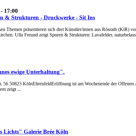
 - 17:00
n & Strukturen - Druckwerke - Sit Ins
sen Themen präsentieren sich drei Künstler/innen aus Rösrath (KiR) v
irchen. Ulla Freund zeigt Spuren & Strukturen: Lavafelder, naturbelasse
nnes ewige Unterhaltung".
56 50823 KölnEhrenfeldEröffnung ist am Wochenende der Offenen Ate
m zeigt ...
s Lichts" Galerie Brée Köln