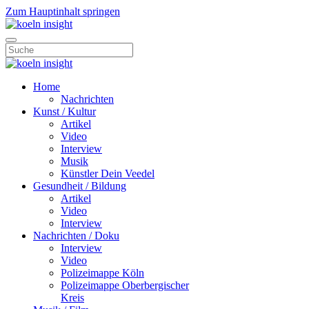
Zum Hauptinhalt springen
Home
Nachrichten
Kunst / Kultur
Artikel
Video
Interview
Musik
Künstler Dein Veedel
Gesundheit / Bildung
Artikel
Video
Interview
Nachrichten / Doku
Interview
Video
Polizeimappe Köln
Polizeimappe Oberbergischer
Kreis