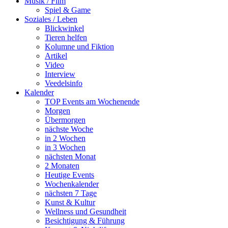
Musik / Film
Spiel & Game
Soziales / Leben
Blickwinkel
Tieren helfen
Kolumne und Fiktion
Artikel
Video
Interview
Veedelsinfo
Kalender
TOP Events am Wochenende
Morgen
Übermorgen
nächste Woche
in 2 Wochen
in 3 Wochen
nächsten Monat
2 Monaten
Heutige Events
Wochenkalender
nächsten 7 Tage
Kunst & Kultur
Wellness und Gesundheit
Besichtigung & Führung