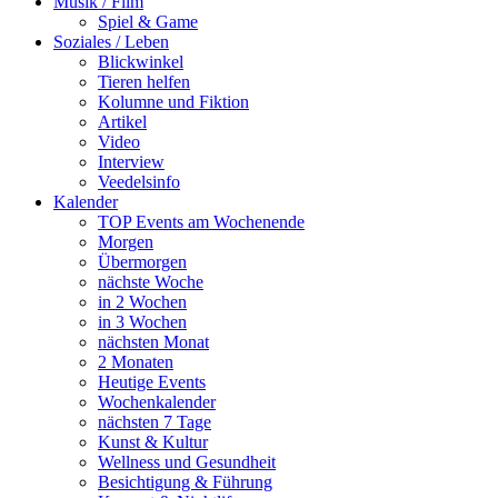
Musik / Film
Spiel & Game
Soziales / Leben
Blickwinkel
Tieren helfen
Kolumne und Fiktion
Artikel
Video
Interview
Veedelsinfo
Kalender
TOP Events am Wochenende
Morgen
Übermorgen
nächste Woche
in 2 Wochen
in 3 Wochen
nächsten Monat
2 Monaten
Heutige Events
Wochenkalender
nächsten 7 Tage
Kunst & Kultur
Wellness und Gesundheit
Besichtigung & Führung