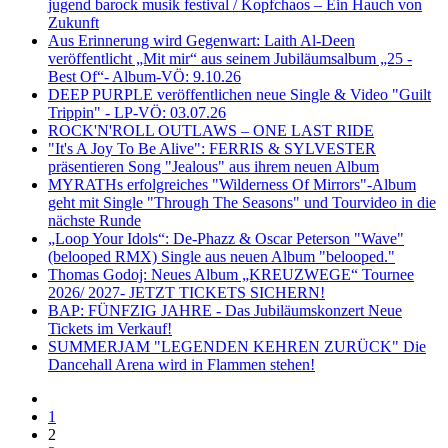
jugend barock musik festival / Kopfchaos – Ein Hauch von
Zukunft
Aus Erinnerung wird Gegenwart: Laith Al-Deen
veröffentlicht „Mit mir“ aus seinem Jubiläumsalbum „25 -
Best Of“- Album-VÖ: 9.10.26
DEEP PURPLE veröffentlichen neue Single & Video "Guilt
Trippin" - LP-VÖ: 03.07.26
ROCK'N'ROLL OUTLAWS – ONE LAST RIDE
"It's A Joy To Be Alive": FERRIS & SYLVESTER
präsentieren Song "Jealous" aus ihrem neuen Album
MYRATHs erfolgreiches "Wilderness Of Mirrors"-Album
geht mit Single "Through The Seasons" und Tourvideo in die
nächste Runde
„Loop Your Idols“: De-Phazz & Oscar Peterson "Wave"
(belooped RMX) Single aus neuen Album "belooped."
Thomas Godoj: Neues Album „KREUZWEGE“ Tournee
2026/ 2027- JETZT TICKETS SICHERN!
BAP: FÜNFZIG JAHRE - Das Jubiläumskonzert Neue
Tickets im Verkauf!
SUMMERJAM "LEGENDEN KEHREN ZURÜCK" Die
Dancehall Arena wird in Flammen stehen!
1
2