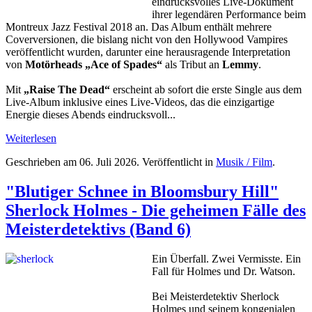
eindrucksvolles Live-Dokument
ihrer legendären Performance beim
Montreux Jazz Festival 2018 an. Das Album enthält mehrere
Coverversionen, die bislang nicht von den Hollywood Vampires
veröffentlicht wurden, darunter eine herausragende Interpretation
von
Motörheads „Ace of Spades“
als Tribut an
Lemmy
.
Mit
„Raise The Dead“
erscheint ab sofort die erste Single aus dem
Live-Album inklusive eines Live-Videos, das die einzigartige
Energie dieses Abends eindrucksvoll...
Weiterlesen
Geschrieben am
06. Juli 2026
. Veröffentlicht in
Musik / Film
.
"Blutiger Schnee in Bloomsbury Hill"
Sherlock Holmes - Die geheimen Fälle des
Meisterdetektivs (Band 6)
Ein Überfall. Zwei Vermisste. Ein
Fall für Holmes und Dr. Watson.
Bei Meisterdetektiv Sherlock
Holmes und seinem kongenialen