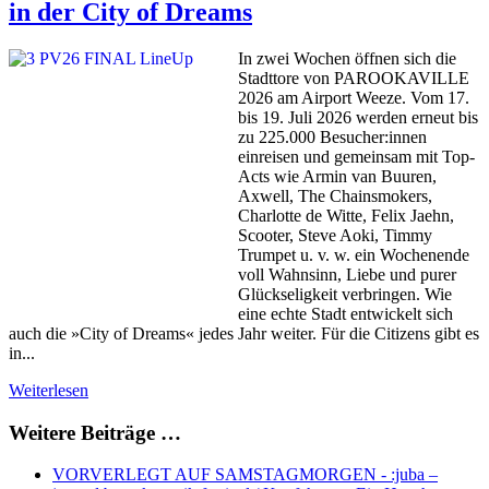
in der City of Dreams
In zwei Wochen öffnen sich die
Stadttore von PAROOKAVILLE
2026 am Airport Weeze. Vom 17.
bis 19. Juli 2026 werden erneut bis
zu 225.000 Besucher:innen
einreisen und gemeinsam mit Top-
Acts wie Armin van Buuren,
Axwell, The Chainsmokers,
Charlotte de Witte, Felix Jaehn,
Scooter, Steve Aoki, Timmy
Trumpet u. v. w. ein Wochenende
voll Wahnsinn, Liebe und purer
Glückseligkeit verbringen. Wie
eine echte Stadt entwickelt sich
auch die »City of Dreams« jedes Jahr weiter. Für die Citizens gibt es
in...
Weiterlesen
Weitere Beiträge …
VORVERLEGT AUF SAMSTAGMORGEN - :juba –