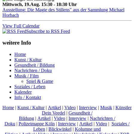
Mittwoch, 19.Aug. 15:30 - 18:30 Uhr
Ausstellung: Die Magie des Stillens" aus der Sammlung Michael
Horbach
View Full Calendar
Subscribe to RSS Feed
weitere Info
Home
Kunst / Kultur
Gesundheit / Bildung
Nachrichten / Doku
Musik / Film
Spiel & Game
Soziales / Leben
Kalender
Info / Kontakt
Home
|
Kunst / Kultur
|
Artikel
|
Video
|
Interview
|
Musik
|
Künstler
Dein Veedel
|
Gesundheit /
Bildung
|
Artikel
|
Video
|
Interview
|
Nachrichten /
Doku
|
Polizeimappe Köln
|
Interview
|
Artikel
|
Video
|
Soziales /
Leben
|
Blickwinkel
|
Kolumne und