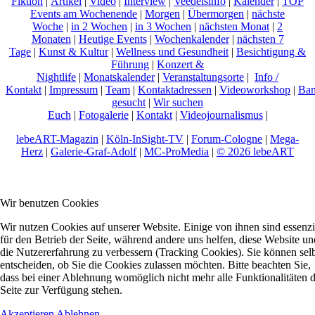
Fiktion
|
Artikel
|
Video
|
Interview
|
Veedelsinfo
|
Kalender
|
TOP
Events am Wochenende
|
Morgen
|
Übermorgen
|
nächste
Woche
|
in 2 Wochen
|
in 3 Wochen
|
nächsten Monat
|
2
Monaten
|
Heutige Events
|
Wochenkalender
|
nächsten 7
Tage
|
Kunst & Kultur
|
Wellness und Gesundheit
|
Besichtigung &
Führung
|
Konzert &
Nightlife
|
Monatskalender
|
Veranstaltungsorte
|
Info /
Kontakt
|
Impressum
|
Team
|
Kontaktadressen
|
Videoworkshop
|
Ban
gesucht
|
Wir suchen
Euch
|
Fotogalerie
|
Kontakt
|
Videojournalismus
|
lebeART-Magazin
|
Köln-InSight-TV
|
Forum-Cologne
|
Mega-
Herz
|
Galerie-Graf-Adolf
|
MC-ProMedia
|
© 2026 lebeART
Wir benutzen Cookies
Wir nutzen Cookies auf unserer Website. Einige von ihnen sind essenzi
für den Betrieb der Seite, während andere uns helfen, diese Website un
die Nutzererfahrung zu verbessern (Tracking Cookies). Sie können sel
entscheiden, ob Sie die Cookies zulassen möchten. Bitte beachten Sie,
dass bei einer Ablehnung womöglich nicht mehr alle Funktionalitäten 
Seite zur Verfügung stehen.
Akzeptieren
Ablehnen