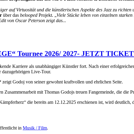
er auf Virtuosität und die künstlerischen Aspekte des Jazz zu richten 
r
über das
belooped
Projekt. „
Viele Stücke leben von einzelnen starken 
dit von Oscar Peterson zeigt das...
GE“ Tournee 2026/ 2027- JETZT TICKE
kende Karriere als unabhängiger Künstler fort. Nach einer erfolgreic
r dazugehörigen Live-Tour.
“
zeigt Godoj von seiner gewohnt kraftvollen und ehrlichen Seite.
en Zusammenarbeit mit Thomas Godojs treuen Fangemeinde, die die Pro
ämpferherz“ die bereits am 12.12.2025 erschienen ist, wird deutlich, 
ffentlicht in
Musik / Film
.