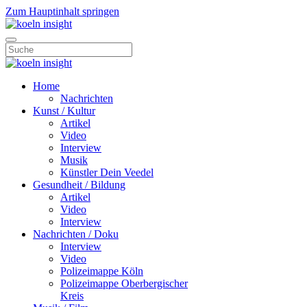
Zum Hauptinhalt springen
Home
Nachrichten
Kunst / Kultur
Artikel
Video
Interview
Musik
Künstler Dein Veedel
Gesundheit / Bildung
Artikel
Video
Interview
Nachrichten / Doku
Interview
Video
Polizeimappe Köln
Polizeimappe Oberbergischer
Kreis