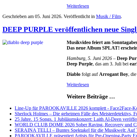
Weiterlesen
Geschrieben am
05. Juni 2026
. Veröffentlicht in
Musik / Film
.
DEEP PURPLE veröffentlichen neue Singl
Musikvideo feiert am Sonntaga
Das neue Album SPLAT! erscheint
Hamburg, 5. Juni 2026
–
Deep Pur
Deep Purple
, das am 3. Juli bei
ea
Diablo
folgt auf
Arrogant Boy
, di
Weiterlesen
Weitere Beiträge …
Line-Up für PAROOKAVILLE 2026 komplett - Face2Face-Konze
Sherlock Holmes – Die geheimen Fälle des Meisterdetektivs, 
25 Jahre. 15 Songs. 1 Jubiläumskonzert: Laith Al-Deen veröff
WORLD CLUB DOME 2026 Sober Raving, Recovery und C
SERAINA TELLI – Buntes Spektakel für die Musikwelt: Auf To
PAROOKAVILLE präsentiert Artists für Pre-Opening-Party Ers