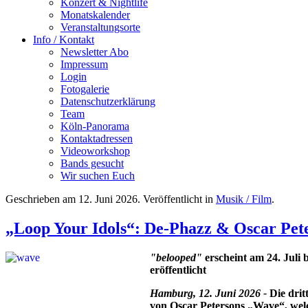
Konzert & Nightlife
Monatskalender
Veranstaltungsorte
Info / Kontakt
Newsletter Abo
Impressum
Login
Fotogalerie
Datenschutzerklärung
Team
Köln-Panorama
Kontaktadressen
Videoworkshop
Bands gesucht
Wir suchen Euch
Geschrieben am
12. Juni 2026
. Veröffentlicht in
Musik / Film
.
„Loop Your Idols“: De-Phazz & Oscar Pet
"belooped"
erscheint am 24. Juli 
eröffentlicht
Hamburg, 12. Juni 2026 -
Die dri
von Oscar Petersons „Wave“, wel