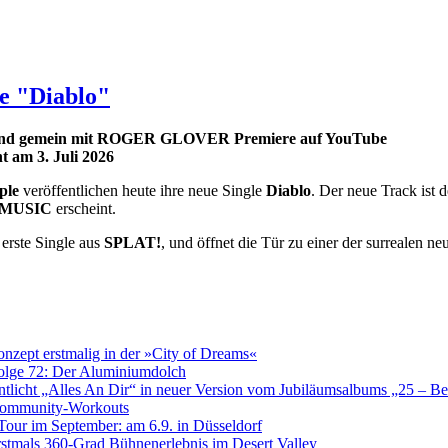
e "Diablo"
bend gemein mit ROGER GLOVER Premiere auf YouTube
 am 3. Juli 2026
ple
veröffentlichen heute ihre neue Single
Diablo
. Der neue Track ist
rMUSIC
erscheint.
e erste Single aus
SPLAT!
, und öffnet die Tür zu einer der surrealen 
pt erstmalig in der »City of Dreams«
Folge 72: Der Aluminiumdolch
entlicht „Alles An Dir“ in neuer Version vom Jubiläumsalbums „25 – Be
ommunity‑Workouts
ur im September: am 6.9. in Düsseldorf
tmals 360-Grad Bühnenerlebnis im Desert Valley