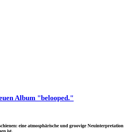
neuen Album "belooped."
chienen: eine atmosphärische und groovige Neuinterpretation
en ist.