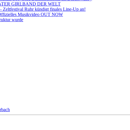
RÖssTER GIRLBAND DER WELT
Zeltfestival Ruhr kündigt finales Line-Up an!
Offizielles Musikvideo OUT NOW
truktur wurde
orbach