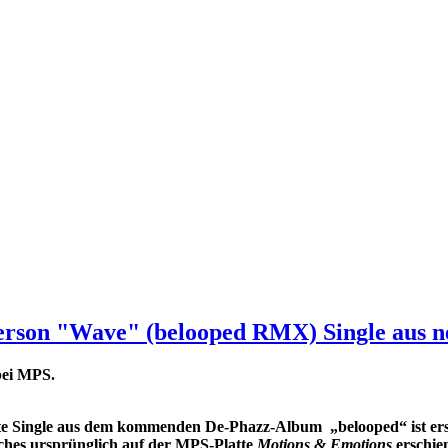
erson "Wave" (belooped RMX) Single aus 
bei MPS­.
tte Single aus dem kommenden De-Phazz-Album „belooped“ ist ers
ches ursprünglich auf der MPS-Platte
Motions & Emotions
erschien