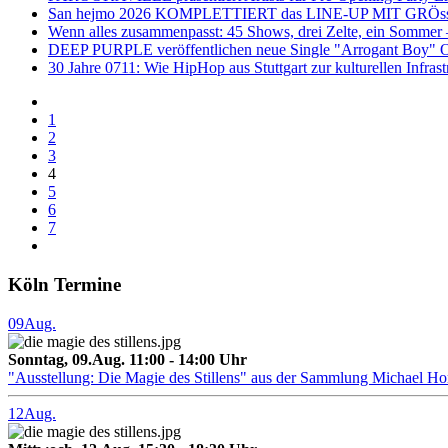
San hejmo 2026 KOMPLETTIERT das LINE-UP MIT G
Wenn alles zusammenpasst: 45 Shows, drei Zelte, ein Sommer – 
DEEP PURPLE veröffentlichen neue Single "Arrogant Boy" 
30 Jahre 0711: Wie HipHop aus Stuttgart zur kulturellen Infras
1
2
3
4
5
6
7
Köln Termine
09
Aug.
Sonntag, 09.Aug. 11:00 - 14:00 Uhr
"Ausstellung: Die Magie des Stillens" aus der Sammlung Michael H
12
Aug.