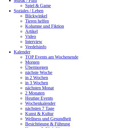
Musik / Film
Spiel & Game
Soziales / Leben
Blickwinkel
Tieren helfen
Kolumne und Fiktion
Artikel
Video
Interview
Veedelsinfo
Kalender
TOP Events am Wochenende
Morgen
Übermorgen
nächste Woche
in 2 Wochen
in 3 Wochen
nächsten Monat
2 Monaten
Heutige Events
Wochenkalender
nächsten 7 Tage
Kunst & Kultur
Wellness und Gesundheit
Besichtigung & Führung