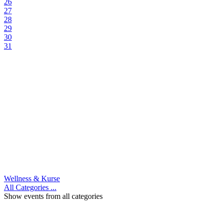
26
27
28
29
30
31
Wellness & Kurse
All Categories ...
Show events from all categories