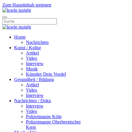
Zum Hauptinhalt springen
Home
Nachrichten
Kunst / Kultur
Artikel
Video
Interview
Musik
Künstler Dein Veedel
Gesundheit / Bildung
Artikel
Video
Interview
Nachrichten / Doku
Interview
Video
Polizeimappe Köln
Polizeimappe Oberbergischer
Kreis