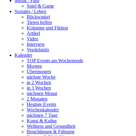
Musik / Film
Spiel & Game
Soziales / Leben
Blickwinkel
Tieren helfen
Kolumne und Fiktion
Artikel
Video
Interview
Veedelsinfo
Kalender
TOP Events am Wochenende
Morgen
Übermorgen
nächste Woche
in 2 Wochen
in 3 Wochen
nächsten Monat
2 Monaten
Heutige Events
Wochenkalender
nächsten 7 Tage
Kunst & Kultur
Wellness und Gesundheit
Besichtigung & Führung