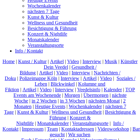
Heutige Events
Wochenkalender
nächsten 7 Tage
Kunst & Kultur
Wellness und Gesundheit
Besichtigung & Führung
Konzert & Nightlife
Monatskalender
Veranstaltungsorte
Info / Kontakt
Home
|
Kunst / Kultur
|
Artikel
|
Video
|
Interview
|
Musik
|
Künstler
Dein Veedel
|
Gesundheit /
Bildung
|
Artikel
|
Video
|
Interview
|
Nachrichten /
Doku
|
Polizeimappe Köln
|
Interview
|
Artikel
|
Video
|
Soziales /
Leben
|
Blickwinkel
|
Kolumne und
Fiktion
|
Artikel
|
Video
|
Interview
|
Veedelsinfo
|
Kalender
|
TOP
Events am Wochenende
|
Morgen
|
Übermorgen
|
nächste
Woche
|
in 2 Wochen
|
in 3 Wochen
|
nächsten Monat
|
2
Monaten
|
Heutige Events
|
Wochenkalender
|
nächsten 7
Tage
|
Kunst & Kultur
|
Wellness und Gesundheit
|
Besichtigung &
Führung
|
Konzert &
Nightlife
|
Monatskalender
|
Veranstaltungsorte
|
Info /
Kontakt
|
Impressum
|
Team
|
Kontaktadressen
|
Videoworkshop
|
Ban
gesucht
|
Wir suchen