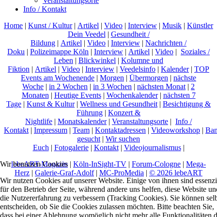
Veranstaltungsorte
Info / Kontakt
Home
|
Kunst / Kultur
|
Artikel
|
Video
|
Interview
|
Musik
|
Künstler
Dein Veedel
|
Gesundheit /
Bildung
|
Artikel
|
Video
|
Interview
|
Nachrichten /
Doku
|
Polizeimappe Köln
|
Interview
|
Artikel
|
Video
|
Soziales /
Leben
|
Blickwinkel
|
Kolumne und
Fiktion
|
Artikel
|
Video
|
Interview
|
Veedelsinfo
|
Kalender
|
TOP
Events am Wochenende
|
Morgen
|
Übermorgen
|
nächste
Woche
|
in 2 Wochen
|
in 3 Wochen
|
nächsten Monat
|
2
Monaten
|
Heutige Events
|
Wochenkalender
|
nächsten 7
Tage
|
Kunst & Kultur
|
Wellness und Gesundheit
|
Besichtigung &
Führung
|
Konzert &
Nightlife
|
Monatskalender
|
Veranstaltungsorte
|
Info /
Kontakt
|
Impressum
|
Team
|
Kontaktadressen
|
Videoworkshop
|
Ban
gesucht
|
Wir suchen
Euch
|
Fotogalerie
|
Kontakt
|
Videojournalismus
|
lebeART-Magazin
|
Köln-InSight-TV
|
Forum-Cologne
|
Mega-
Wir benutzen Cookies
Herz
|
Galerie-Graf-Adolf
|
MC-ProMedia
|
© 2026 lebeART
Wir nutzen Cookies auf unserer Website. Einige von ihnen sind essenzi
für den Betrieb der Seite, während andere uns helfen, diese Website un
die Nutzererfahrung zu verbessern (Tracking Cookies). Sie können sel
entscheiden, ob Sie die Cookies zulassen möchten. Bitte beachten Sie,
dass bei einer Ablehnung womöglich nicht mehr alle Funktionalitäten 