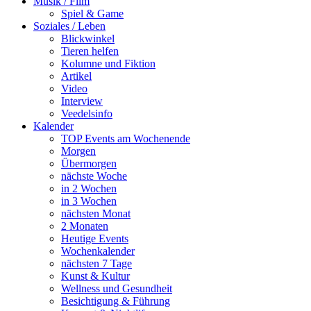
Musik / Film
Spiel & Game
Soziales / Leben
Blickwinkel
Tieren helfen
Kolumne und Fiktion
Artikel
Video
Interview
Veedelsinfo
Kalender
TOP Events am Wochenende
Morgen
Übermorgen
nächste Woche
in 2 Wochen
in 3 Wochen
nächsten Monat
2 Monaten
Heutige Events
Wochenkalender
nächsten 7 Tage
Kunst & Kultur
Wellness und Gesundheit
Besichtigung & Führung