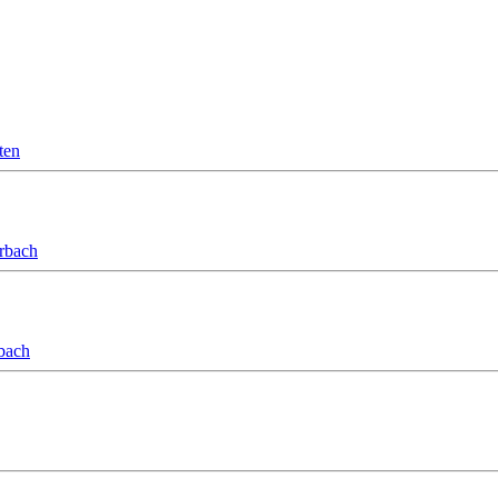
ten
orbach
bach