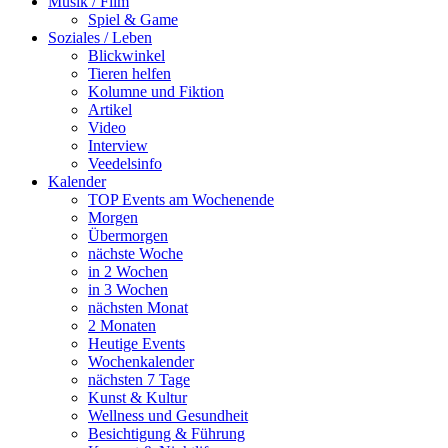
Musik / Film
Spiel & Game
Soziales / Leben
Blickwinkel
Tieren helfen
Kolumne und Fiktion
Artikel
Video
Interview
Veedelsinfo
Kalender
TOP Events am Wochenende
Morgen
Übermorgen
nächste Woche
in 2 Wochen
in 3 Wochen
nächsten Monat
2 Monaten
Heutige Events
Wochenkalender
nächsten 7 Tage
Kunst & Kultur
Wellness und Gesundheit
Besichtigung & Führung