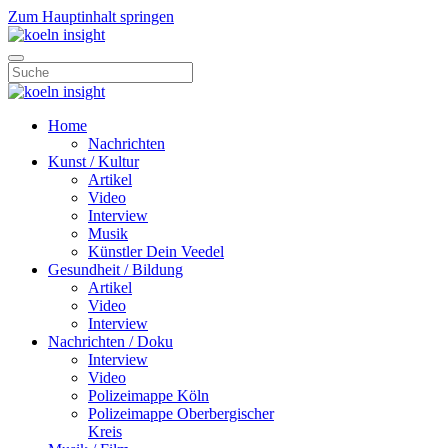
Zum Hauptinhalt springen
Home
Nachrichten
Kunst / Kultur
Artikel
Video
Interview
Musik
Künstler Dein Veedel
Gesundheit / Bildung
Artikel
Video
Interview
Nachrichten / Doku
Interview
Video
Polizeimappe Köln
Polizeimappe Oberbergischer
Kreis