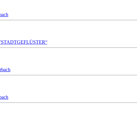
bach
A!DA! "STADTGEFLÜSTER“
orbach
bach