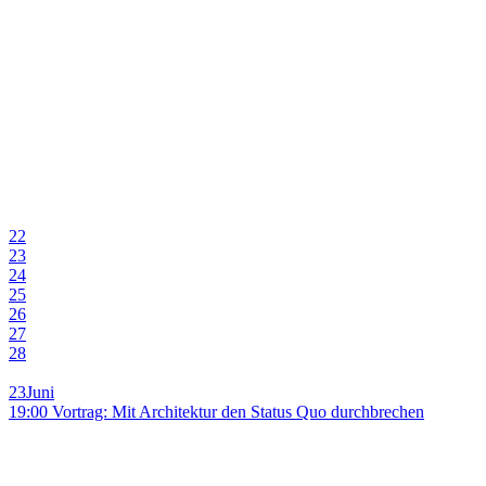
22
23
24
25
26
27
28
23
Juni
19:00 Vortrag: Mit Architektur den Status Quo durchbrechen