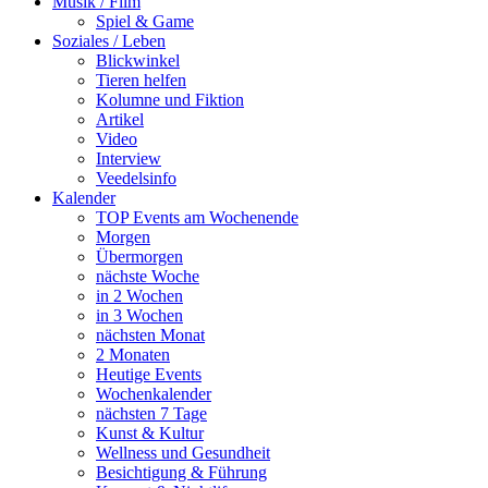
Musik / Film
Spiel & Game
Soziales / Leben
Blickwinkel
Tieren helfen
Kolumne und Fiktion
Artikel
Video
Interview
Veedelsinfo
Kalender
TOP Events am Wochenende
Morgen
Übermorgen
nächste Woche
in 2 Wochen
in 3 Wochen
nächsten Monat
2 Monaten
Heutige Events
Wochenkalender
nächsten 7 Tage
Kunst & Kultur
Wellness und Gesundheit
Besichtigung & Führung