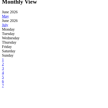
Monthly View
June 2026
May
June 2026
July
Monday
Tuesday
Wednesday
Thursday
Friday
Saturday
Sunday
1
2
3
4
5
6
7