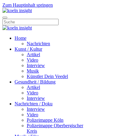
Zum Hauptinhalt springen
Home
Nachrichten
Kunst / Kultur
Artikel
Video
Interview
Musik
Künstler Dein Veedel
Gesundheit / Bildung
Artikel
Video
Interview
Nachrichten / Doku
Interview
Video
Polizeimappe Köln
Polizeimappe Oberbergischer
Kreis