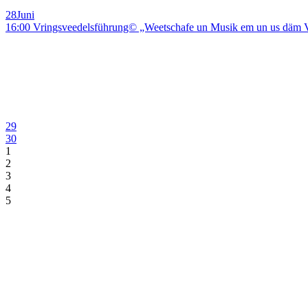
28
Juni
16:00 Vringsveedelsführung© „Weetschafe un Musik em un us däm V
29
30
1
2
3
4
5