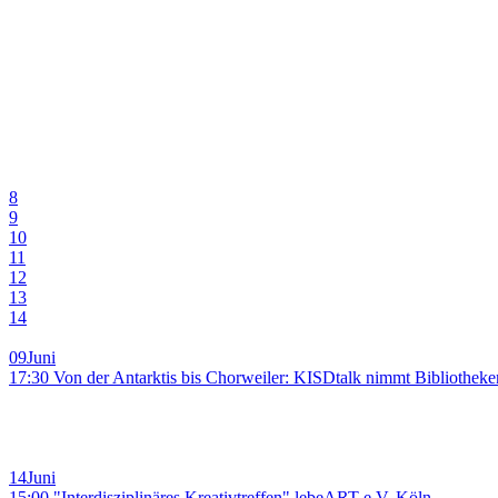
8
9
10
11
12
13
14
09
Juni
17:30 Von der Antarktis bis Chorweiler: KISDtalk nimmt Bibliotheke
14
Juni
15:00 "Interdisziplinäres Kreativtreffen" lebeART e.V. Köln