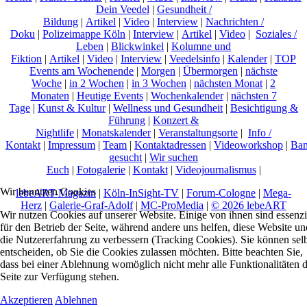
Dein Veedel
|
Gesundheit /
Bildung
|
Artikel
|
Video
|
Interview
|
Nachrichten /
Doku
|
Polizeimappe Köln
|
Interview
|
Artikel
|
Video
|
Soziales /
Leben
|
Blickwinkel
|
Kolumne und
Fiktion
|
Artikel
|
Video
|
Interview
|
Veedelsinfo
|
Kalender
|
TOP
Events am Wochenende
|
Morgen
|
Übermorgen
|
nächste
Woche
|
in 2 Wochen
|
in 3 Wochen
|
nächsten Monat
|
2
Monaten
|
Heutige Events
|
Wochenkalender
|
nächsten 7
Tage
|
Kunst & Kultur
|
Wellness und Gesundheit
|
Besichtigung &
Führung
|
Konzert &
Nightlife
|
Monatskalender
|
Veranstaltungsorte
|
Info /
Kontakt
|
Impressum
|
Team
|
Kontaktadressen
|
Videoworkshop
|
Ban
gesucht
|
Wir suchen
Euch
|
Fotogalerie
|
Kontakt
|
Videojournalismus
|
Wir benutzen Cookies
lebeART-Magazin
|
Köln-InSight-TV
|
Forum-Cologne
|
Mega-
Herz
|
Galerie-Graf-Adolf
|
MC-ProMedia
|
© 2026 lebeART
Wir nutzen Cookies auf unserer Website. Einige von ihnen sind essenzi
für den Betrieb der Seite, während andere uns helfen, diese Website un
die Nutzererfahrung zu verbessern (Tracking Cookies). Sie können sel
entscheiden, ob Sie die Cookies zulassen möchten. Bitte beachten Sie,
dass bei einer Ablehnung womöglich nicht mehr alle Funktionalitäten 
Seite zur Verfügung stehen.
Akzeptieren
Ablehnen