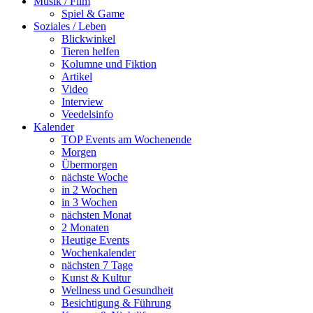
Musik / Film
Spiel & Game
Soziales / Leben
Blickwinkel
Tieren helfen
Kolumne und Fiktion
Artikel
Video
Interview
Veedelsinfo
Kalender
TOP Events am Wochenende
Morgen
Übermorgen
nächste Woche
in 2 Wochen
in 3 Wochen
nächsten Monat
2 Monaten
Heutige Events
Wochenkalender
nächsten 7 Tage
Kunst & Kultur
Wellness und Gesundheit
Besichtigung & Führung