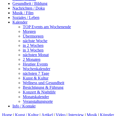
Gesundheit / Bildung
Nachrichten / Doku
Musik / Film
Soziales / Leben
Kalender
TOP Events am Wochenende
Morgen
Übermorgen
nächste Woche
in 2 Wochen
in 3 Wochen
nächsten Monat
2 Monaten
Heutige Events
Wochenkalender
nächsten 7 Tage
Kunst & Kultur
Wellness und Gesundheit
Besichtigung & Führung
Konzert & Nightlife
Monatskalender
Veranstaltungsorte
Info / Kontakt
Home
|
Kunst / Kultur
|
Artikel
|
Video
|
Interview
|
Musik
|
Künstler