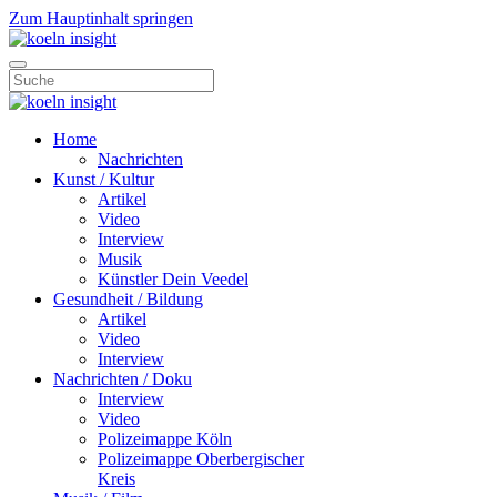
Zum Hauptinhalt springen
Home
Nachrichten
Kunst / Kultur
Artikel
Video
Interview
Musik
Künstler Dein Veedel
Gesundheit / Bildung
Artikel
Video
Interview
Nachrichten / Doku
Interview
Video
Polizeimappe Köln
Polizeimappe Oberbergischer
Kreis