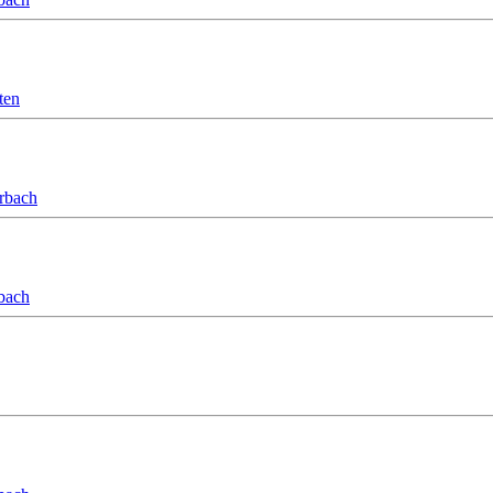
ten
orbach
bach