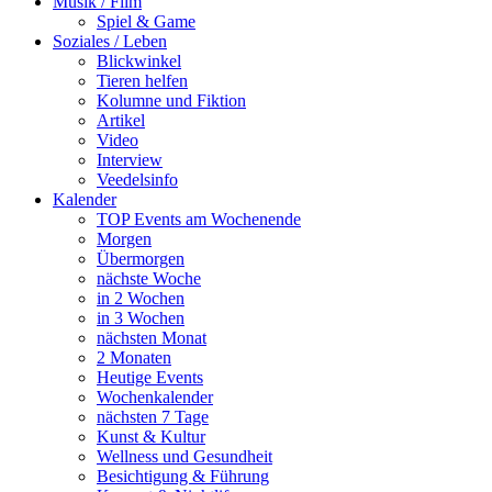
Musik / Film
Spiel & Game
Soziales / Leben
Blickwinkel
Tieren helfen
Kolumne und Fiktion
Artikel
Video
Interview
Veedelsinfo
Kalender
TOP Events am Wochenende
Morgen
Übermorgen
nächste Woche
in 2 Wochen
in 3 Wochen
nächsten Monat
2 Monaten
Heutige Events
Wochenkalender
nächsten 7 Tage
Kunst & Kultur
Wellness und Gesundheit
Besichtigung & Führung