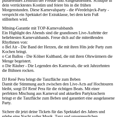
pulsierendes Zentrum der Freude und Ausgelassenheit. Schlüpfe in
dein verrücktestes Kostüm und feiere bis in die frühen
Morgenstunden. Diese Karnevalsparty - die #Veedelsjeck-Party -
verspricht ein Spektakel der Extraklasse, bei dem kein Fuß
stillstehen wird.
Mitsing-Garantie mit TOP-Karnevalsbands
Ein Highlight des Abends sind die grandiosen Live-Auftritte der
beliebtesten Karnevalsbands. Freue dich auf die mitreißenden
Rhythmen von:
o Bel Air - Die Band der Herzen, die mit ihren Hits jede Party zum
Kochen bringt.
o Cat Ballou - Die Kölner Kultband, die mit ihren Ohrwürmern die
Menge begeistert.
o Die Räuber - Die Legenden des Karnevals, die seit Jahrzehnten
die Bühnen rocken.
DJ René Pera bringt die Tanzfläche zum Beben
Damit die Stimmung auch zwischen den Live-Acts auf Hochtouren
bleibt, sorgt DJ René Pera für die richtigen Beats. Mit einer
perfekten Mischung aus Karneval und aktuellen Partykrachern
bringt er die Tanzfläche zum Beben und garantiert eine ausgelassene
Party.
Sichere dir jetzt deine Tickets für das Spektakel des Jahres und
erlebe eine Nacht voller Musik, Tanz und unvergesslichen