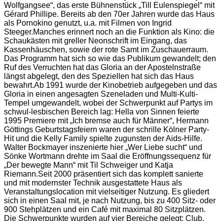
Wolfgangsee“, das erste Bühnenstück „Till Eulenspiegel“ mit
Gérard Phillipe. Bereits ab den 70er Jahren wurde das Haus
als Pornokino genutzt, u.a. mit Filmen von Ingrid
Steeger.Manches erinnert noch an die Funktion als Kino: die
Schaukästen mit greller Neonschrift im Eingang, das
Kassenhäuschen, sowie der rote Samt im Zuschauerraum.
Das Programm hat sich so wie das Publikum gewandelt; den
Ruf des Verruchten hat das Gloria an der Apostelnstraße
längst abgelegt, den des Speziellen hat sich das Haus
bewahrt.Ab 1991 wurde der Kinobetrieb aufgegeben und das
Gloria in einen angesagten Szeneladen und Multi-Kulti-
Tempel umgewandelt, wobei der Schwerpunkt auf Partys im
schwul-lesbischen Bereich lag: Hella von Sinnen feierte
1995 Premiere mit „Ich bremse auch für Männer“, Hermann
Göttings Geburtstagsfeiern waren der schrille Kölner Party-
Hit und die Kelly Family spielte zugunsten der Aids-Hilfe.
Walter Bockmayer inszenierte hier „Wer Liebe sucht“ und
Sönke Wortmann drehte im Saal die Eröffnungssequenz für
„Der bewegte Mann“ mit Til Schweiger und Katja
Riemann.Seit 2000 präsentiert sich das komplett sanierte
und mit modernster Technik ausgestattete Haus als
Veranstaltungslocation mit vielseitiger Nutzung. Es gliedert
sich in einen Saal mit, je nach Nutzung, bis zu 400 Sitz- oder
900 Stehplätzen und ein Café mit maximal 80 Sitzplätzen.
Die Schwerpunkte wurden auf vier Bereiche gelegt: Club,