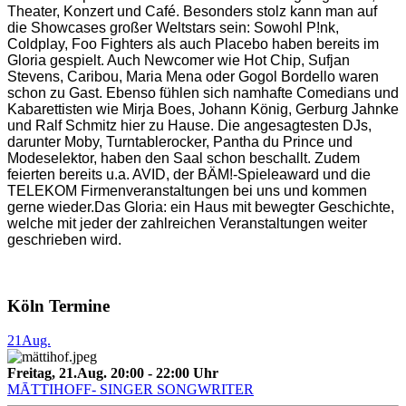
Theater, Konzert und Café. Besonders stolz kann man auf
die Showcases großer Weltstars sein: Sowohl P!nk,
Coldplay, Foo Fighters als auch Placebo haben bereits im
Gloria gespielt. Auch Newcomer wie Hot Chip, Sufjan
Stevens, Caribou, Maria Mena oder Gogol Bordello waren
schon zu Gast. Ebenso fühlen sich namhafte Comedians und
Kabarettisten wie Mirja Boes, Johann König, Gerburg Jahnke
und Ralf Schmitz hier zu Hause. Die angesagtesten DJs,
darunter Moby, Turntablerocker, Pantha du Prince und
Modeselektor, haben den Saal schon beschallt. Zudem
feierten bereits u.a. AVID, der BÄM!-Spieleaward und die
TELEKOM Firmenveranstaltungen bei uns und kommen
gerne wieder.Das Gloria: ein Haus mit bewegter Geschichte,
welche mit jeder der zahlreichen Veranstaltungen weiter
geschrieben wird.
Köln Termine
21
Aug.
Freitag, 21.Aug. 20:00 - 22:00 Uhr
MĀTTIHOFF- SINGER SONGWRITER