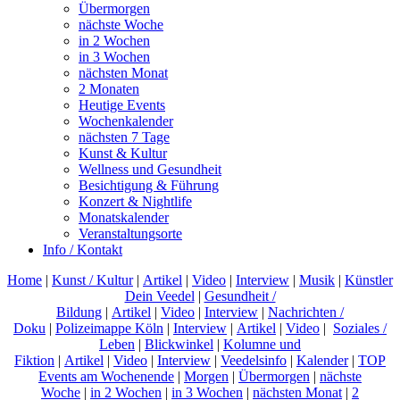
Übermorgen
nächste Woche
in 2 Wochen
in 3 Wochen
nächsten Monat
2 Monaten
Heutige Events
Wochenkalender
nächsten 7 Tage
Kunst & Kultur
Wellness und Gesundheit
Besichtigung & Führung
Konzert & Nightlife
Monatskalender
Veranstaltungsorte
Info / Kontakt
Home
|
Kunst / Kultur
|
Artikel
|
Video
|
Interview
|
Musik
|
Künstler
Dein Veedel
|
Gesundheit /
Bildung
|
Artikel
|
Video
|
Interview
|
Nachrichten /
Doku
|
Polizeimappe Köln
|
Interview
|
Artikel
|
Video
|
Soziales /
Leben
|
Blickwinkel
|
Kolumne und
Fiktion
|
Artikel
|
Video
|
Interview
|
Veedelsinfo
|
Kalender
|
TOP
Events am Wochenende
|
Morgen
|
Übermorgen
|
nächste
Woche
|
in 2 Wochen
|
in 3 Wochen
|
nächsten Monat
|
2