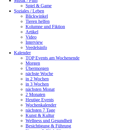
Musik / Film
Spiel & Game
Soziales / Leben
Blickwinkel
Tieren helfen
Kolumne und Fiktion
Artikel
Video
Interview
Veedelsinfo
Kalender
TOP Events am Wochenende
Morgen
Übermorgen
nächste Woche
in 2 Wochen
in 3 Wochen
nächsten Monat
2 Monaten
Heutige Events
Wochenkalender
nächsten 7 Tage
Kunst & Kultur
Wellness und Gesundheit
Besichtigung & Führung