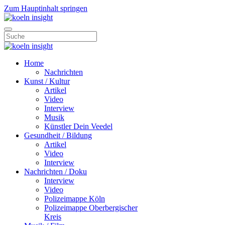
Zum Hauptinhalt springen
Home
Nachrichten
Kunst / Kultur
Artikel
Video
Interview
Musik
Künstler Dein Veedel
Gesundheit / Bildung
Artikel
Video
Interview
Nachrichten / Doku
Interview
Video
Polizeimappe Köln
Polizeimappe Oberbergischer
Kreis