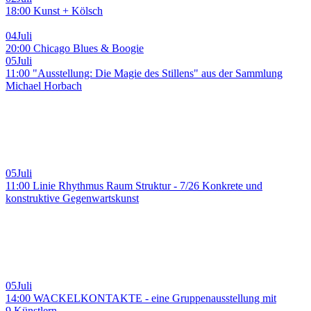
18:00 Kunst + Kölsch
04
Juli
20:00 Chicago Blues & Boogie
05
Juli
11:00 "Ausstellung: Die Magie des Stillens" aus der Sammlung
Michael Horbach
05
Juli
11:00 Linie Rhythmus Raum Struktur - 7/26 Konkrete und
konstruktive Gegenwartskunst
05
Juli
14:00 WACKELKONTAKTE - eine Gruppenausstellung mit
9 Künstlern