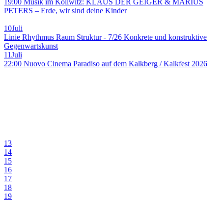
19:00 Musik im Kollwitz: KLAUS DER GEIGER & MARIUS
PETERS – Erde, wir sind deine Kinder
10
Juli
Linie Rhythmus Raum Struktur - 7/26 Konkrete und konstruktive
Gegenwartskunst
11
Juli
22:00 Nuovo Cinema Paradiso auf dem Kalkberg / Kalkfest 2026
13
14
15
16
17
18
19