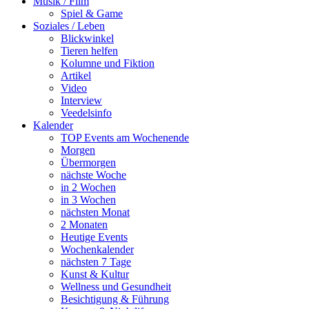
Musik / Film
Spiel & Game
Soziales / Leben
Blickwinkel
Tieren helfen
Kolumne und Fiktion
Artikel
Video
Interview
Veedelsinfo
Kalender
TOP Events am Wochenende
Morgen
Übermorgen
nächste Woche
in 2 Wochen
in 3 Wochen
nächsten Monat
2 Monaten
Heutige Events
Wochenkalender
nächsten 7 Tage
Kunst & Kultur
Wellness und Gesundheit
Besichtigung & Führung