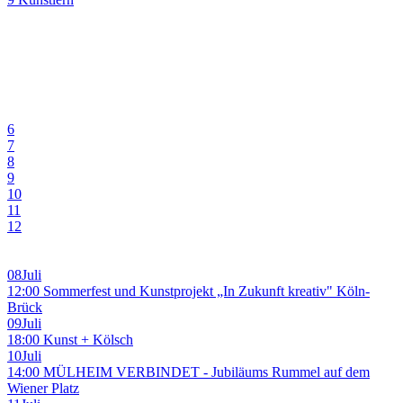
6
7
8
9
10
11
12
08
Juli
12:00 Sommerfest und Kunstprojekt „In Zukunft kreativ" Köln-
Brück
09
Juli
18:00 Kunst + Kölsch
10
Juli
14:00 MÜLHEIM VERBINDET - Jubiläums Rummel auf dem
Wiener Platz