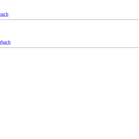
bach
orbach