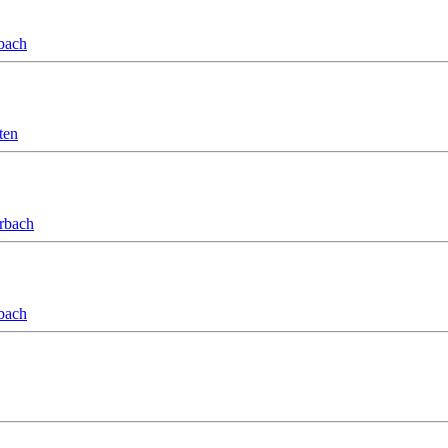
bach
ten
orbach
bach