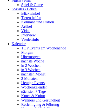
Musik / Film
Spiel & Game
Soziales / Leben
Blickwinkel
Tieren helfen
Kolumne und Fiktion
Artikel
Video
Interview
Veedelsinfo
Kalender
TOP Events am Wochenende
Morgen
Übermorgen
nächste Woche
in 2 Wochen
in 3 Wochen
nächsten Monat
2 Monaten
Heutige Events
Wochenkalender
nächsten 7 Tage
Kunst & Kultur
Wellness und Gesundheit
Besichtigung & Führung