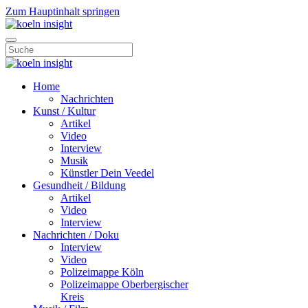
Zum Hauptinhalt springen
Home
Nachrichten
Kunst / Kultur
Artikel
Video
Interview
Musik
Künstler Dein Veedel
Gesundheit / Bildung
Artikel
Video
Interview
Nachrichten / Doku
Interview
Video
Polizeimappe Köln
Polizeimappe Oberbergischer
Kreis