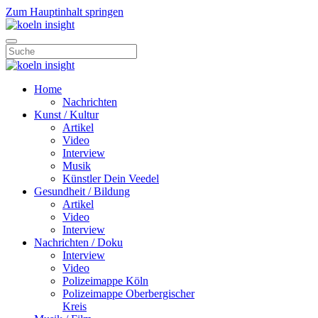
Zum Hauptinhalt springen
Home
Nachrichten
Kunst / Kultur
Artikel
Video
Interview
Musik
Künstler Dein Veedel
Gesundheit / Bildung
Artikel
Video
Interview
Nachrichten / Doku
Interview
Video
Polizeimappe Köln
Polizeimappe Oberbergischer
Kreis