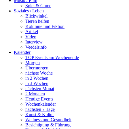
Musik / Film
Spiel & Game
Soziales / Leben
Blickwinkel
Tieren helfen
Kolumne und Fiktion
Artikel
Video
Interview
Veedelsinfo
Kalender
TOP Events am Wochenende
Morgen
Übermorgen
nächste Woche
in 2 Wochen
in 3 Wochen
nächsten Monat
2 Monaten
Heutige Events
Wochenkalender
nächsten 7 Tage
Kunst & Kultur
Wellness und Gesundheit
Besichtigung & Führung