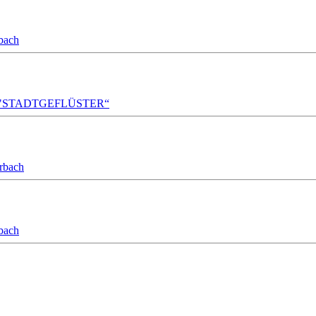
bach
A!DA! "STADTGEFLÜSTER“
orbach
bach