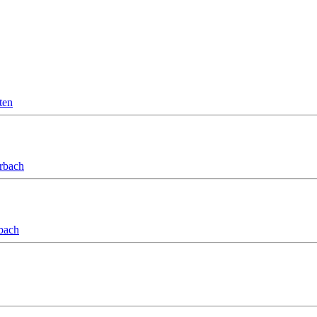
ten
orbach
bach