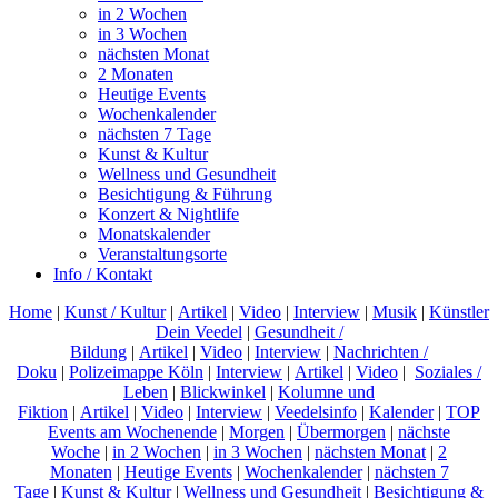
in 2 Wochen
in 3 Wochen
nächsten Monat
2 Monaten
Heutige Events
Wochenkalender
nächsten 7 Tage
Kunst & Kultur
Wellness und Gesundheit
Besichtigung & Führung
Konzert & Nightlife
Monatskalender
Veranstaltungsorte
Info / Kontakt
Home
|
Kunst / Kultur
|
Artikel
|
Video
|
Interview
|
Musik
|
Künstler
Dein Veedel
|
Gesundheit /
Bildung
|
Artikel
|
Video
|
Interview
|
Nachrichten /
Doku
|
Polizeimappe Köln
|
Interview
|
Artikel
|
Video
|
Soziales /
Leben
|
Blickwinkel
|
Kolumne und
Fiktion
|
Artikel
|
Video
|
Interview
|
Veedelsinfo
|
Kalender
|
TOP
Events am Wochenende
|
Morgen
|
Übermorgen
|
nächste
Woche
|
in 2 Wochen
|
in 3 Wochen
|
nächsten Monat
|
2
Monaten
|
Heutige Events
|
Wochenkalender
|
nächsten 7
Tage
|
Kunst & Kultur
|
Wellness und Gesundheit
|
Besichtigung &