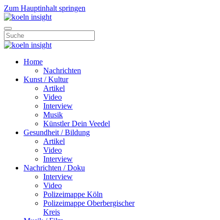
Zum Hauptinhalt springen
Home
Nachrichten
Kunst / Kultur
Artikel
Video
Interview
Musik
Künstler Dein Veedel
Gesundheit / Bildung
Artikel
Video
Interview
Nachrichten / Doku
Interview
Video
Polizeimappe Köln
Polizeimappe Oberbergischer
Kreis