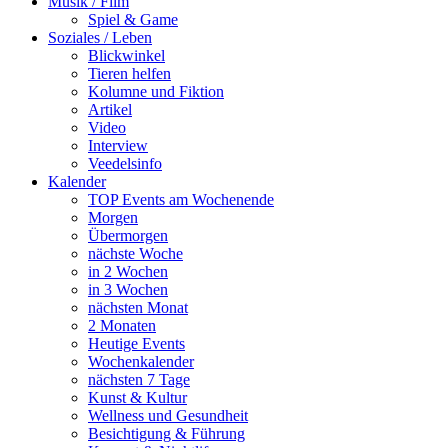
Musik / Film
Spiel & Game
Soziales / Leben
Blickwinkel
Tieren helfen
Kolumne und Fiktion
Artikel
Video
Interview
Veedelsinfo
Kalender
TOP Events am Wochenende
Morgen
Übermorgen
nächste Woche
in 2 Wochen
in 3 Wochen
nächsten Monat
2 Monaten
Heutige Events
Wochenkalender
nächsten 7 Tage
Kunst & Kultur
Wellness und Gesundheit
Besichtigung & Führung