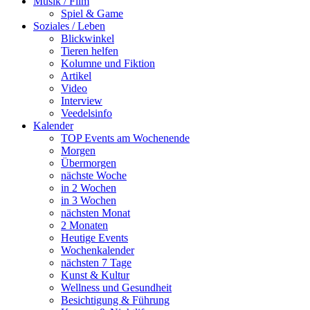
Musik / Film
Spiel & Game
Soziales / Leben
Blickwinkel
Tieren helfen
Kolumne und Fiktion
Artikel
Video
Interview
Veedelsinfo
Kalender
TOP Events am Wochenende
Morgen
Übermorgen
nächste Woche
in 2 Wochen
in 3 Wochen
nächsten Monat
2 Monaten
Heutige Events
Wochenkalender
nächsten 7 Tage
Kunst & Kultur
Wellness und Gesundheit
Besichtigung & Führung