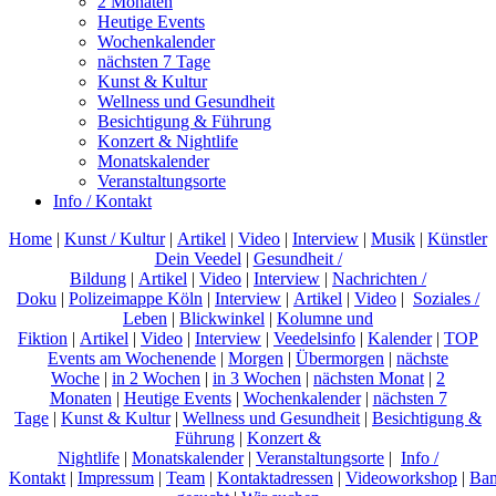
2 Monaten
Heutige Events
Wochenkalender
nächsten 7 Tage
Kunst & Kultur
Wellness und Gesundheit
Besichtigung & Führung
Konzert & Nightlife
Monatskalender
Veranstaltungsorte
Info / Kontakt
Home
|
Kunst / Kultur
|
Artikel
|
Video
|
Interview
|
Musik
|
Künstler
Dein Veedel
|
Gesundheit /
Bildung
|
Artikel
|
Video
|
Interview
|
Nachrichten /
Doku
|
Polizeimappe Köln
|
Interview
|
Artikel
|
Video
|
Soziales /
Leben
|
Blickwinkel
|
Kolumne und
Fiktion
|
Artikel
|
Video
|
Interview
|
Veedelsinfo
|
Kalender
|
TOP
Events am Wochenende
|
Morgen
|
Übermorgen
|
nächste
Woche
|
in 2 Wochen
|
in 3 Wochen
|
nächsten Monat
|
2
Monaten
|
Heutige Events
|
Wochenkalender
|
nächsten 7
Tage
|
Kunst & Kultur
|
Wellness und Gesundheit
|
Besichtigung &
Führung
|
Konzert &
Nightlife
|
Monatskalender
|
Veranstaltungsorte
|
Info /
Kontakt
|
Impressum
|
Team
|
Kontaktadressen
|
Videoworkshop
|
Ban