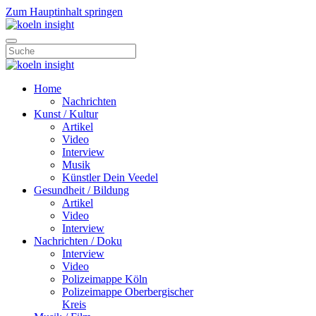
Zum Hauptinhalt springen
Home
Nachrichten
Kunst / Kultur
Artikel
Video
Interview
Musik
Künstler Dein Veedel
Gesundheit / Bildung
Artikel
Video
Interview
Nachrichten / Doku
Interview
Video
Polizeimappe Köln
Polizeimappe Oberbergischer
Kreis