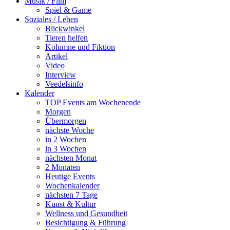
Musik / Film
Spiel & Game
Soziales / Leben
Blickwinkel
Tieren helfen
Kolumne und Fiktion
Artikel
Video
Interview
Veedelsinfo
Kalender
TOP Events am Wochenende
Morgen
Übermorgen
nächste Woche
in 2 Wochen
in 3 Wochen
nächsten Monat
2 Monaten
Heutige Events
Wochenkalender
nächsten 7 Tage
Kunst & Kultur
Wellness und Gesundheit
Besichtigung & Führung