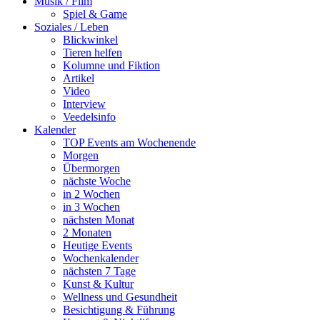
Musik / Film
Spiel & Game
Soziales / Leben
Blickwinkel
Tieren helfen
Kolumne und Fiktion
Artikel
Video
Interview
Veedelsinfo
Kalender
TOP Events am Wochenende
Morgen
Übermorgen
nächste Woche
in 2 Wochen
in 3 Wochen
nächsten Monat
2 Monaten
Heutige Events
Wochenkalender
nächsten 7 Tage
Kunst & Kultur
Wellness und Gesundheit
Besichtigung & Führung