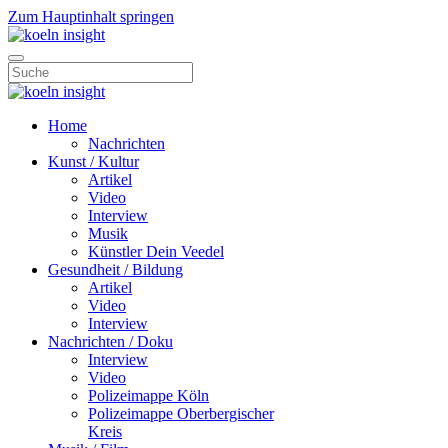
Zum Hauptinhalt springen
Home
Nachrichten
Kunst / Kultur
Artikel
Video
Interview
Musik
Künstler Dein Veedel
Gesundheit / Bildung
Artikel
Video
Interview
Nachrichten / Doku
Interview
Video
Polizeimappe Köln
Polizeimappe Oberbergischer
Kreis