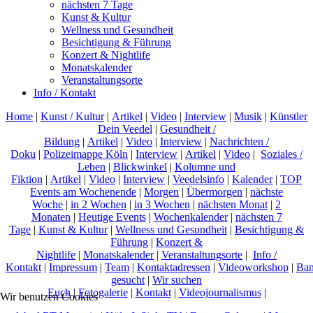
nächsten 7 Tage
Kunst & Kultur
Wellness und Gesundheit
Besichtigung & Führung
Konzert & Nightlife
Monatskalender
Veranstaltungsorte
Info / Kontakt
Home
|
Kunst / Kultur
|
Artikel
|
Video
|
Interview
|
Musik
|
Künstler
Dein Veedel
|
Gesundheit /
Bildung
|
Artikel
|
Video
|
Interview
|
Nachrichten /
Doku
|
Polizeimappe Köln
|
Interview
|
Artikel
|
Video
|
Soziales /
Leben
|
Blickwinkel
|
Kolumne und
Fiktion
|
Artikel
|
Video
|
Interview
|
Veedelsinfo
|
Kalender
|
TOP
Events am Wochenende
|
Morgen
|
Übermorgen
|
nächste
Woche
|
in 2 Wochen
|
in 3 Wochen
|
nächsten Monat
|
2
Monaten
|
Heutige Events
|
Wochenkalender
|
nächsten 7
Tage
|
Kunst & Kultur
|
Wellness und Gesundheit
|
Besichtigung &
Führung
|
Konzert &
Nightlife
|
Monatskalender
|
Veranstaltungsorte
|
Info /
Kontakt
|
Impressum
|
Team
|
Kontaktadressen
|
Videoworkshop
|
Ban
gesucht
|
Wir suchen
Euch
|
Fotogalerie
|
Kontakt
|
Videojournalismus
|
Wir benutzen Cookies