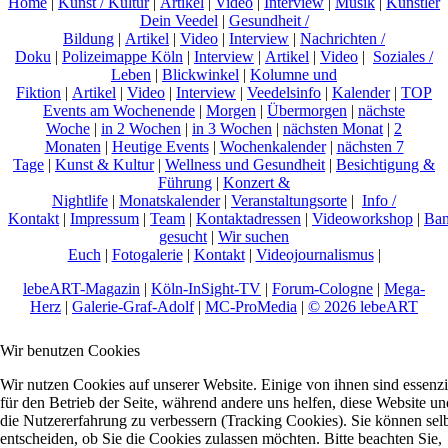
Home
|
Kunst / Kultur
|
Artikel
|
Video
|
Interview
|
Musik
|
Künstler
Dein Veedel
|
Gesundheit /
Bildung
|
Artikel
|
Video
|
Interview
|
Nachrichten /
Doku
|
Polizeimappe Köln
|
Interview
|
Artikel
|
Video
|
Soziales /
Leben
|
Blickwinkel
|
Kolumne und
Fiktion
|
Artikel
|
Video
|
Interview
|
Veedelsinfo
|
Kalender
|
TOP
Events am Wochenende
|
Morgen
|
Übermorgen
|
nächste
Woche
|
in 2 Wochen
|
in 3 Wochen
|
nächsten Monat
|
2
Monaten
|
Heutige Events
|
Wochenkalender
|
nächsten 7
Tage
|
Kunst & Kultur
|
Wellness und Gesundheit
|
Besichtigung &
Führung
|
Konzert &
Nightlife
|
Monatskalender
|
Veranstaltungsorte
|
Info /
Kontakt
|
Impressum
|
Team
|
Kontaktadressen
|
Videoworkshop
|
Ban
gesucht
|
Wir suchen
Euch
|
Fotogalerie
|
Kontakt
|
Videojournalismus
|
lebeART-Magazin
|
Köln-InSight-TV
|
Forum-Cologne
|
Mega-
Herz
|
Galerie-Graf-Adolf
|
MC-ProMedia
|
© 2026 lebeART
Wir benutzen Cookies
Wir nutzen Cookies auf unserer Website. Einige von ihnen sind essenzi
für den Betrieb der Seite, während andere uns helfen, diese Website un
die Nutzererfahrung zu verbessern (Tracking Cookies). Sie können sel
entscheiden, ob Sie die Cookies zulassen möchten. Bitte beachten Sie,