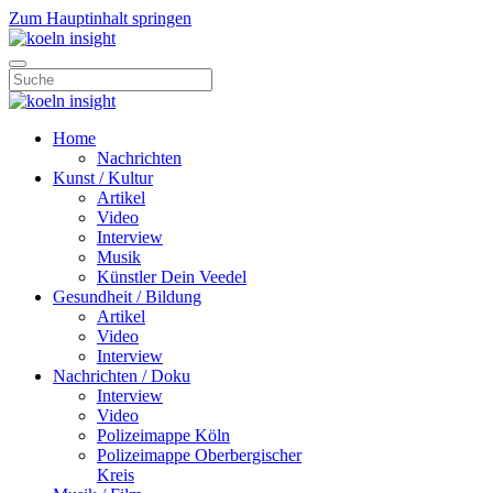
Zum Hauptinhalt springen
Home
Nachrichten
Kunst / Kultur
Artikel
Video
Interview
Musik
Künstler Dein Veedel
Gesundheit / Bildung
Artikel
Video
Interview
Nachrichten / Doku
Interview
Video
Polizeimappe Köln
Polizeimappe Oberbergischer
Kreis