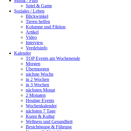
Musik / Film
Spiel & Game
Soziales / Leben
Blickwinkel
Tieren helfen
Kolumne und Fiktion
Artikel
Video
Interview
Veedelsinfo
Kalender
TOP Events am Wochenende
Morgen
Übermorgen
nächste Woche
in 2 Wochen
in 3 Wochen
nächsten Monat
2 Monaten
Heutige Events
Wochenkalender
nächsten 7 Tage
Kunst & Kultur
Wellness und Gesundheit
Besichtigung & Führung