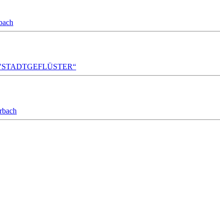
bach
A!DA! "STADTGEFLÜSTER“
orbach