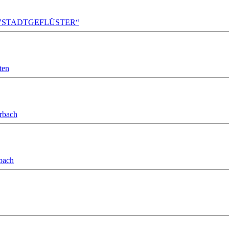
A!DA! "STADTGEFLÜSTER“
ten
orbach
bach