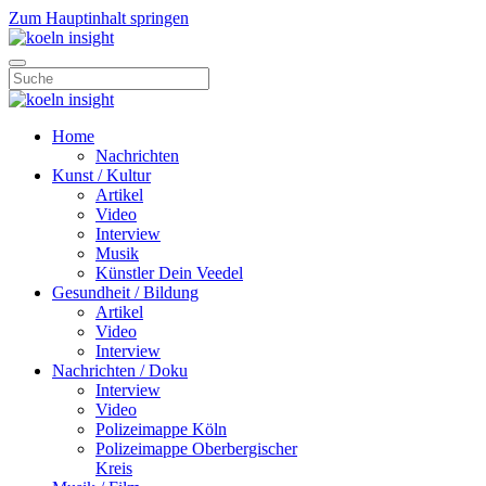
Zum Hauptinhalt springen
Home
Nachrichten
Kunst / Kultur
Artikel
Video
Interview
Musik
Künstler Dein Veedel
Gesundheit / Bildung
Artikel
Video
Interview
Nachrichten / Doku
Interview
Video
Polizeimappe Köln
Polizeimappe Oberbergischer
Kreis