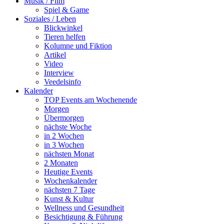
Musik / Film
Spiel & Game
Soziales / Leben
Blickwinkel
Tieren helfen
Kolumne und Fiktion
Artikel
Video
Interview
Veedelsinfo
Kalender
TOP Events am Wochenende
Morgen
Übermorgen
nächste Woche
in 2 Wochen
in 3 Wochen
nächsten Monat
2 Monaten
Heutige Events
Wochenkalender
nächsten 7 Tage
Kunst & Kultur
Wellness und Gesundheit
Besichtigung & Führung