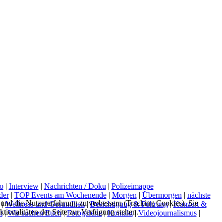
o
|
Interview
|
Nachrichten / Doku
|
Polizeimappe
der
|
TOP Events am Wochenende
|
Morgen
|
Übermorgen
|
nächste
e und die Nutzererfahrung zu verbessern (Tracking Cookies). Sie
|
Wellness und Gesundheit
|
Besichtigung & Führung
|
Konzert &
tionalitäten der Seite zur Verfügung stehen.
t
|
Wir suchen Euch
|
Fotogalerie
|
Kontakt
|
Videojournalismus
|