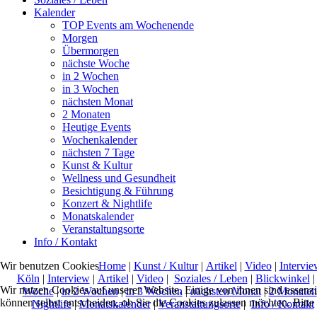
Kalender
TOP Events am Wochenende
Morgen
Übermorgen
nächste Woche
in 2 Wochen
in 3 Wochen
nächsten Monat
2 Monaten
Heutige Events
Wochenkalender
nächsten 7 Tage
Kunst & Kultur
Wellness und Gesundheit
Besichtigung & Führung
Konzert & Nightlife
Monatskalender
Veranstaltungsorte
Info / Kontakt
Home
|
Kunst / Kultur
|
Artikel
|
Video
|
Intervie
Wir benutzen Cookies
Köln
|
Interview
|
Artikel
|
Video
|
Soziales / Leben
|
Blickwinkel
Wir nutzen Cookies auf unserer Website. Einige von ihnen sind essenzi
Woche
|
in 2 Wochen
|
in 3 Wochen
|
nächsten Monat
|
2 Monaten
können selbst entscheiden, ob Sie die Cookies zulassen möchten. Bitte
Nightlife
|
Monatskalender
|
Veranstaltungsorte
|
Info / Kontakt