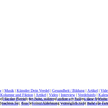
w
|
Musik
|
Künstler Dein Veedel
|
Gesundheit / Bildung
|
Artikel
|
Vide
|
Kolumne und Fiktion
|
Artikel
|
Video
|
Interview
|
Veedelsinfo
|
Kalen
ell für den Betrieb der Seite, während andere uns helfen, diese Websit
|
Heutige Events
|
Wochenkalender
|
nächsten 7 Tage
|
Kunst & Kultur
 beachten Sie, dass bei einer Ablehnung womöglich nicht mehr alle Funk
|
Impressum
|
Team
|
Kontaktadressen
|
Videoworkshop
|
Bands gesuch