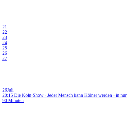
21
22
23
24
25
26
27
26
Juli
20:15 Die Köln-Show - Jeder Mensch kann Kölner werden - in nur
90 Minuten