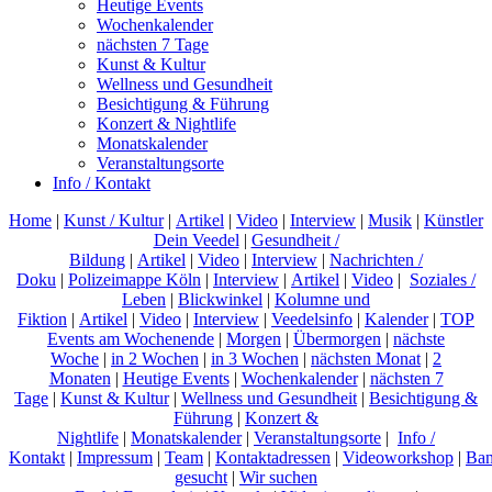
Heutige Events
Wochenkalender
nächsten 7 Tage
Kunst & Kultur
Wellness und Gesundheit
Besichtigung & Führung
Konzert & Nightlife
Monatskalender
Veranstaltungsorte
Info / Kontakt
Home
|
Kunst / Kultur
|
Artikel
|
Video
|
Interview
|
Musik
|
Künstler
Dein Veedel
|
Gesundheit /
Bildung
|
Artikel
|
Video
|
Interview
|
Nachrichten /
Doku
|
Polizeimappe Köln
|
Interview
|
Artikel
|
Video
|
Soziales /
Leben
|
Blickwinkel
|
Kolumne und
Fiktion
|
Artikel
|
Video
|
Interview
|
Veedelsinfo
|
Kalender
|
TOP
Events am Wochenende
|
Morgen
|
Übermorgen
|
nächste
Woche
|
in 2 Wochen
|
in 3 Wochen
|
nächsten Monat
|
2
Monaten
|
Heutige Events
|
Wochenkalender
|
nächsten 7
Tage
|
Kunst & Kultur
|
Wellness und Gesundheit
|
Besichtigung &
Führung
|
Konzert &
Nightlife
|
Monatskalender
|
Veranstaltungsorte
|
Info /
Kontakt
|
Impressum
|
Team
|
Kontaktadressen
|
Videoworkshop
|
Ban
gesucht
|
Wir suchen