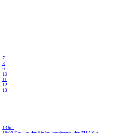
7
8
9
10
11
12
13
13
Juli
16:00 Konzert des Sinfonieorchesters der TH Köln