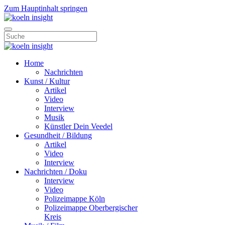
Zum Hauptinhalt springen
Home
Nachrichten
Kunst / Kultur
Artikel
Video
Interview
Musik
Künstler Dein Veedel
Gesundheit / Bildung
Artikel
Video
Interview
Nachrichten / Doku
Interview
Video
Polizeimappe Köln
Polizeimappe Oberbergischer
Kreis