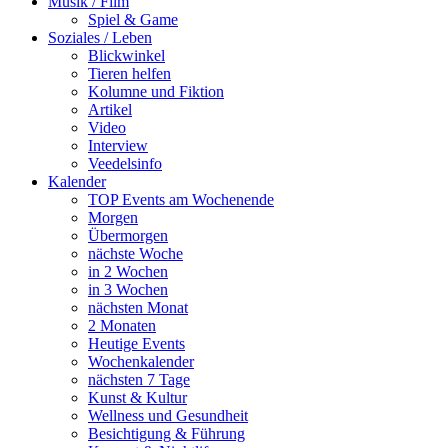
Musik / Film
Spiel & Game
Soziales / Leben
Blickwinkel
Tieren helfen
Kolumne und Fiktion
Artikel
Video
Interview
Veedelsinfo
Kalender
TOP Events am Wochenende
Morgen
Übermorgen
nächste Woche
in 2 Wochen
in 3 Wochen
nächsten Monat
2 Monaten
Heutige Events
Wochenkalender
nächsten 7 Tage
Kunst & Kultur
Wellness und Gesundheit
Besichtigung & Führung