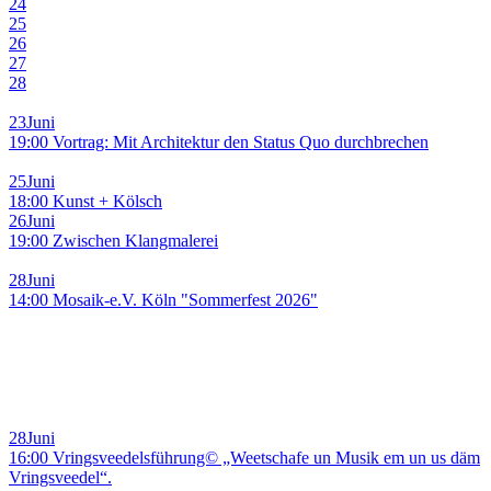
24
25
26
27
28
23
Juni
19:00 Vortrag: Mit Architektur den Status Quo durchbrechen
25
Juni
18:00 Kunst + Kölsch
26
Juni
19:00 Zwischen Klangmalerei
28
Juni
14:00 Mosaik-e.V. Köln "Sommerfest 2026"
28
Juni
16:00 Vringsveedelsführung© „Weetschafe un Musik em un us däm
Vringsveedel“.