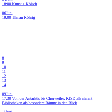
18:00 Kunst + Kölsch
06
Juni
19:00 Tilman Röhrig
8
9
10
11
12
13
14
09
Juni
17:30 Von der Antarktis bis Chorweiler: KISDtalk nimmt
Bibliotheken als besondere Räume in den Blick
11
Juni