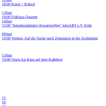
18:00 Kunst + Kölsch
13
Juni
19:00 Folkjazz-Quartett
14
Juni
15:00 "Interdisziplinäres Kreativtreffen" lebeART e.V. Köln
09
Juni
19:00 Vortrag: Auf der Suche nach Zeitspuren in der Architektur
13
Juni
19:00 Open-Air-Kino auf dem Kalkberg
15
16