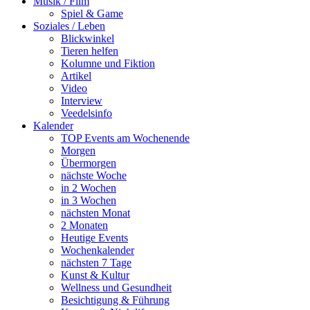
Musik / Film
Spiel & Game
Soziales / Leben
Blickwinkel
Tieren helfen
Kolumne und Fiktion
Artikel
Video
Interview
Veedelsinfo
Kalender
TOP Events am Wochenende
Morgen
Übermorgen
nächste Woche
in 2 Wochen
in 3 Wochen
nächsten Monat
2 Monaten
Heutige Events
Wochenkalender
nächsten 7 Tage
Kunst & Kultur
Wellness und Gesundheit
Besichtigung & Führung