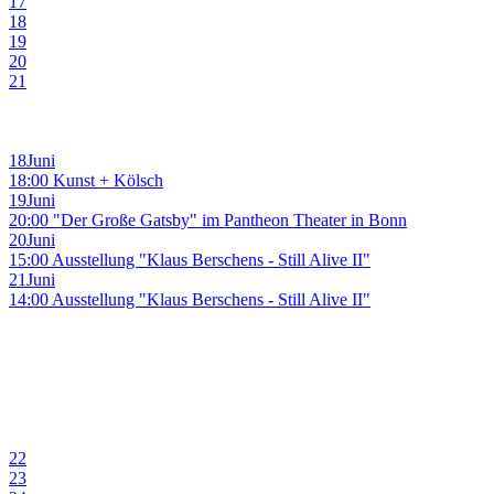
17
18
19
20
21
18
Juni
18:00 Kunst + Kölsch
19
Juni
20:00 "Der Große Gatsby" im Pantheon Theater in Bonn
20
Juni
15:00 Ausstellung "Klaus Berschens - Still Alive II"
21
Juni
14:00 Ausstellung "Klaus Berschens - Still Alive II"
22
23