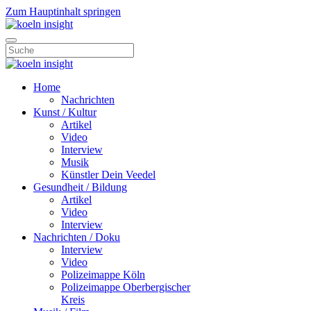
Zum Hauptinhalt springen
Home
Nachrichten
Kunst / Kultur
Artikel
Video
Interview
Musik
Künstler Dein Veedel
Gesundheit / Bildung
Artikel
Video
Interview
Nachrichten / Doku
Interview
Video
Polizeimappe Köln
Polizeimappe Oberbergischer
Kreis