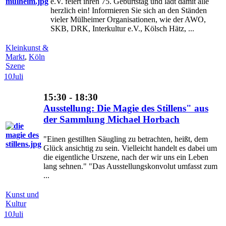
e.V. feiert ihren 75. Geburtstag und lädt damit alle
herzlich ein! Informieren Sie sich an den Ständen
vieler Mülheimer Organisationen, wie der AWO,
SKB, DRK, Interkultur e.V., Kölsch Hätz, ...
Kleinkunst &
Markt
,
Köln
Szene
10
Juli
15:30 - 18:30
Ausstellung: Die Magie des Stillens" aus
der Sammlung Michael Horbach
"Einen gestillten Säugling zu betrachten, heißt, dem
Glück ansichtig zu sein. Vielleicht handelt es dabei um
die eigentliche Urszene, nach der wir uns ein Leben
lang sehnen." "Das Ausstellungskonvolut umfasst zum
...
Kunst und
Kultur
10
Juli