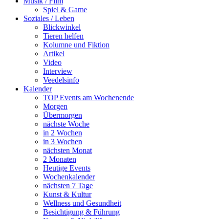
Musik / Film
Spiel & Game
Soziales / Leben
Blickwinkel
Tieren helfen
Kolumne und Fiktion
Artikel
Video
Interview
Veedelsinfo
Kalender
TOP Events am Wochenende
Morgen
Übermorgen
nächste Woche
in 2 Wochen
in 3 Wochen
nächsten Monat
2 Monaten
Heutige Events
Wochenkalender
nächsten 7 Tage
Kunst & Kultur
Wellness und Gesundheit
Besichtigung & Führung