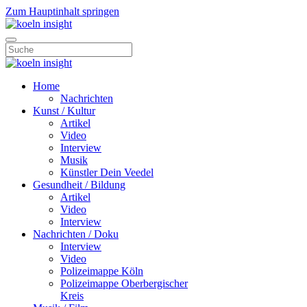
Zum Hauptinhalt springen
Home
Nachrichten
Kunst / Kultur
Artikel
Video
Interview
Musik
Künstler Dein Veedel
Gesundheit / Bildung
Artikel
Video
Interview
Nachrichten / Doku
Interview
Video
Polizeimappe Köln
Polizeimappe Oberbergischer
Kreis