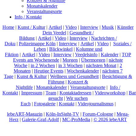
Konzert & Nightlife
Monatskalender
Veranstaltungsorte
Info / Kontakt
Home
|
Kunst / Kultur
|
Artikel
|
Video
|
Interview
|
Musik
|
Künstler
Dein Veedel
|
Gesundheit /
Bildung
|
Artikel
|
Video
|
Interview
|
Nachrichten /
Doku
|
Polizeimappe Köln
|
Interview
|
Artikel
|
Video
|
Soziales /
Leben
|
Blickwinkel
|
Kolumne und
Fiktion
|
Artikel
|
Video
|
Interview
|
Veedelsinfo
|
Kalender
|
TOP
Events am Wochenende
|
Morgen
|
Übermorgen
|
nächste
Woche
|
in 2 Wochen
|
in 3 Wochen
|
nächsten Monat
|
2
Monaten
|
Heutige Events
|
Wochenkalender
|
nächsten 7
Tage
|
Kunst & Kultur
|
Wellness und Gesundheit
|
Besichtigung &
Führung
|
Konzert &
Nightlife
|
Monatskalender
|
Veranstaltungsorte
|
Info /
Kontakt
|
Impressum
|
Team
|
Kontaktadressen
|
Videoworkshop
|
Ban
gesucht
|
Wir suchen
Euch
|
Fotogalerie
|
Kontakt
|
Videojournalismus
|
lebeART-Magazin
|
Köln-InSight-TV
|
Forum-Cologne
|
Mega-
Herz
|
Galerie-Graf-Adolf
|
MC-ProMedia
|
© 2026 lebeART