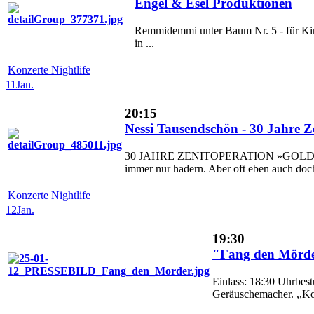
Engel & Esel Produktionen
Remmidemmi unter Baum Nr. 5 - für Kind
in ...
Konzerte Nightlife
11
Jan.
20:15
Nessi Tausendschön - 30 Jahre Z
30 JAHRE ZENITOPERATION »GOLDENE N
immer nur hadern. Aber oft eben auch doch
Konzerte Nightlife
12
Jan.
19:30
"Fang den Mörder
Einlass: 18:30 Uhrbes
Geräuschemacher. ,,Komm