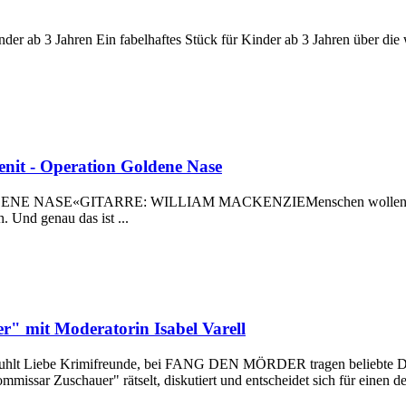
er ab 3 Jahren Ein fabelhaftes Stück für Kinder ab 3 Jahren über die
enit - Operation Goldene Nase
ASE«GITARRE: WILLIAM MACKENZIEMenschen wollen lachen. Wi
. Und genau das ist ...
" mit Moderatorin Isabel Varell
tuhlt Liebe Krimifreunde, bei FANG DEN MÖRDER tragen beliebte Darste
issar Zuschauer" rätselt, diskutiert und entscheidet sich für einen der