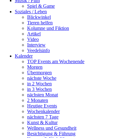
Musik / Film
Spiel & Game
Soziales / Leben
Blickwinkel
Tieren helfen
Kolumne und Fiktion
Artikel
Video
Interview
Veedelsinfo
Kalender
TOP Events am Wochenende
Morgen
Übermorgen
nächste Woche
in 2 Wochen
in 3 Wochen
nächsten Monat
2 Monaten
Heutige Events
Wochenkalender
nächsten 7 Tage
Kunst & Kultur
Wellness und Gesundheit
Besichtigung & Führung