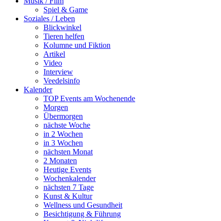
Musik / Film
Spiel & Game
Soziales / Leben
Blickwinkel
Tieren helfen
Kolumne und Fiktion
Artikel
Video
Interview
Veedelsinfo
Kalender
TOP Events am Wochenende
Morgen
Übermorgen
nächste Woche
in 2 Wochen
in 3 Wochen
nächsten Monat
2 Monaten
Heutige Events
Wochenkalender
nächsten 7 Tage
Kunst & Kultur
Wellness und Gesundheit
Besichtigung & Führung