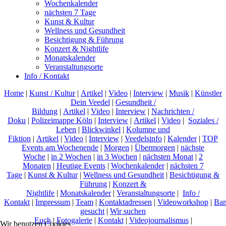
Wochenkalender
nächsten 7 Tage
Kunst & Kultur
Wellness und Gesundheit
Besichtigung & Führung
Konzert & Nightlife
Monatskalender
Veranstaltungsorte
Info / Kontakt
Home
|
Kunst / Kultur
|
Artikel
|
Video
|
Interview
|
Musik
|
Künstler
Dein Veedel
|
Gesundheit /
Bildung
|
Artikel
|
Video
|
Interview
|
Nachrichten /
Doku
|
Polizeimappe Köln
|
Interview
|
Artikel
|
Video
|
Soziales /
Leben
|
Blickwinkel
|
Kolumne und
Fiktion
|
Artikel
|
Video
|
Interview
|
Veedelsinfo
|
Kalender
|
TOP
Events am Wochenende
|
Morgen
|
Übermorgen
|
nächste
Woche
|
in 2 Wochen
|
in 3 Wochen
|
nächsten Monat
|
2
Monaten
|
Heutige Events
|
Wochenkalender
|
nächsten 7
Tage
|
Kunst & Kultur
|
Wellness und Gesundheit
|
Besichtigung &
Führung
|
Konzert &
Nightlife
|
Monatskalender
|
Veranstaltungsorte
|
Info /
Kontakt
|
Impressum
|
Team
|
Kontaktadressen
|
Videoworkshop
|
Ban
gesucht
|
Wir suchen
Euch
|
Fotogalerie
|
Kontakt
|
Videojournalismus
|
Wir benutzen Cookies