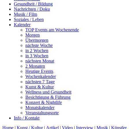
Gesundheit / Bildung
Nachrichten / Doku
Musik / Film
Soziales / Leben
Kalender
TOP Events am Wochenende
Morgen
Übermorgen
nächste Woche
in 2 Wochen
in 3 Wochen
nächsten Monat
2 Monaten
Heutige Events
Wochenkalender
nächsten 7 Tage
Kunst & Kultur
Wellness und Gesundheit
Besichtigung & Führung
Konzert & Nightlife
Monatskalender
Veranstaltungsorte
Info / Kontakt
Home
|
Kunst / Kultur
|
Artikel
|
Video
|
Interview
|
Musik
|
Künstler