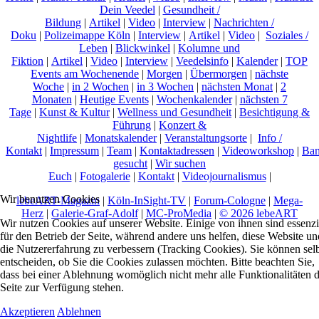
Dein Veedel
|
Gesundheit /
Bildung
|
Artikel
|
Video
|
Interview
|
Nachrichten /
Doku
|
Polizeimappe Köln
|
Interview
|
Artikel
|
Video
|
Soziales /
Leben
|
Blickwinkel
|
Kolumne und
Fiktion
|
Artikel
|
Video
|
Interview
|
Veedelsinfo
|
Kalender
|
TOP
Events am Wochenende
|
Morgen
|
Übermorgen
|
nächste
Woche
|
in 2 Wochen
|
in 3 Wochen
|
nächsten Monat
|
2
Monaten
|
Heutige Events
|
Wochenkalender
|
nächsten 7
Tage
|
Kunst & Kultur
|
Wellness und Gesundheit
|
Besichtigung &
Führung
|
Konzert &
Nightlife
|
Monatskalender
|
Veranstaltungsorte
|
Info /
Kontakt
|
Impressum
|
Team
|
Kontaktadressen
|
Videoworkshop
|
Ban
gesucht
|
Wir suchen
Euch
|
Fotogalerie
|
Kontakt
|
Videojournalismus
|
Wir benutzen Cookies
lebeART-Magazin
|
Köln-InSight-TV
|
Forum-Cologne
|
Mega-
Herz
|
Galerie-Graf-Adolf
|
MC-ProMedia
|
© 2026 lebeART
Wir nutzen Cookies auf unserer Website. Einige von ihnen sind essenzi
für den Betrieb der Seite, während andere uns helfen, diese Website un
die Nutzererfahrung zu verbessern (Tracking Cookies). Sie können sel
entscheiden, ob Sie die Cookies zulassen möchten. Bitte beachten Sie,
dass bei einer Ablehnung womöglich nicht mehr alle Funktionalitäten 
Seite zur Verfügung stehen.
Akzeptieren
Ablehnen