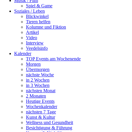
Musik / Film
Spiel & Game
Soziales / Leben
Blickwinkel
Tieren helfen
Kolumne und Fiktion
Artikel
Video
Interview
Veedelsinfo
Kalender
TOP Events am Wochenende
Morgen
Übermorgen
nächste Woche
in 2 Wochen
in 3 Wochen
nächsten Monat
2 Monaten
Heutige Events
Wochenkalender
nächsten 7 Tage
Kunst & Kultur
Wellness und Gesundheit
Besichtigung & Führung