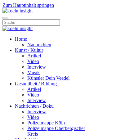
Zum Hauptinhalt springen
Home
Nachrichten
Kunst / Kultur
Artikel
Video
Interview
Musik
Künstler Dein Veedel
Gesundheit / Bildung
Artikel
Video
Interview
Nachrichten / Doku
Interview
Video
Polizeimappe Köln
Polizeimappe Oberbergischer
Kreis