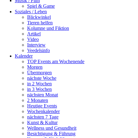
Musik / Film
Spiel & Game
Soziales / Leben
Blickwinkel
Tieren helfen
Kolumne und Fiktion
Artikel
Video
Interview
Veedelsinfo
Kalender
TOP Events am Wochenende
Morgen
Übermorgen
nächste Woche
in 2 Wochen
in 3 Wochen
nächsten Monat
2 Monaten
Heutige Events
Wochenkalender
nächsten 7 Tage
Kunst & Kultur
Wellness und Gesundheit
Besichtigung & Führung