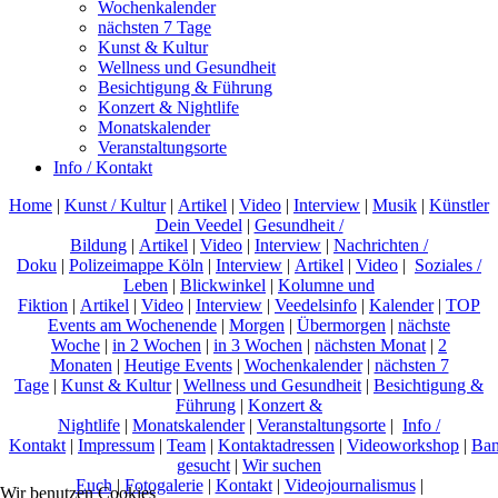
Wochenkalender
nächsten 7 Tage
Kunst & Kultur
Wellness und Gesundheit
Besichtigung & Führung
Konzert & Nightlife
Monatskalender
Veranstaltungsorte
Info / Kontakt
Home
|
Kunst / Kultur
|
Artikel
|
Video
|
Interview
|
Musik
|
Künstler
Dein Veedel
|
Gesundheit /
Bildung
|
Artikel
|
Video
|
Interview
|
Nachrichten /
Doku
|
Polizeimappe Köln
|
Interview
|
Artikel
|
Video
|
Soziales /
Leben
|
Blickwinkel
|
Kolumne und
Fiktion
|
Artikel
|
Video
|
Interview
|
Veedelsinfo
|
Kalender
|
TOP
Events am Wochenende
|
Morgen
|
Übermorgen
|
nächste
Woche
|
in 2 Wochen
|
in 3 Wochen
|
nächsten Monat
|
2
Monaten
|
Heutige Events
|
Wochenkalender
|
nächsten 7
Tage
|
Kunst & Kultur
|
Wellness und Gesundheit
|
Besichtigung &
Führung
|
Konzert &
Nightlife
|
Monatskalender
|
Veranstaltungsorte
|
Info /
Kontakt
|
Impressum
|
Team
|
Kontaktadressen
|
Videoworkshop
|
Ban
gesucht
|
Wir suchen
Euch
|
Fotogalerie
|
Kontakt
|
Videojournalismus
|
Wir benutzen Cookies