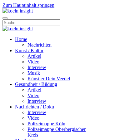
Zum Hauptinhalt springen
Home
Nachrichten
Kunst / Kultur
Artikel
Video
Interview
Musik
Künstler Dein Veedel
Gesundheit / Bildung
Artikel
Video
Interview
Nachrichten / Doku
Interview
Video
Polizeimappe Köln
Polizeimappe Oberbergischer
Kreis