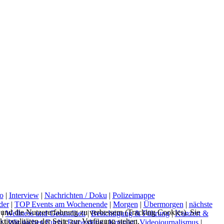
o
|
Interview
|
Nachrichten / Doku
|
Polizeimappe
der
|
TOP Events am Wochenende
|
Morgen
|
Übermorgen
|
nächste
e und die Nutzererfahrung zu verbessern (Tracking Cookies). Sie
|
Wellness und Gesundheit
|
Besichtigung & Führung
|
Konzert &
tionalitäten der Seite zur Verfügung stehen.
t
|
Wir suchen Euch
|
Fotogalerie
|
Kontakt
|
Videojournalismus
|