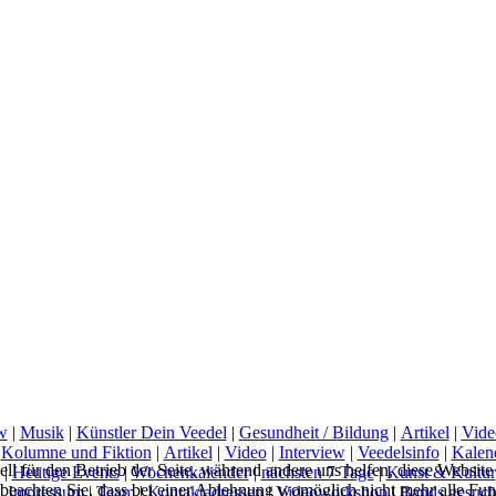
w
|
Musik
|
Künstler Dein Veedel
|
Gesundheit / Bildung
|
Artikel
|
Vide
|
Kolumne und Fiktion
|
Artikel
|
Video
|
Interview
|
Veedelsinfo
|
Kalen
ell für den Betrieb der Seite, während andere uns helfen, diese Websit
|
Heutige Events
|
Wochenkalender
|
nächsten 7 Tage
|
Kunst & Kultur
 beachten Sie, dass bei einer Ablehnung womöglich nicht mehr alle Funk
|
Impressum
|
Team
|
Kontaktadressen
|
Videoworkshop
|
Bands gesuch