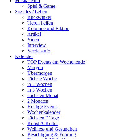
Musik / Film
Spiel & Game
Soziales / Leben
Blickwinkel
Tieren helfen
Kolumne und Fiktion
Artikel
Video
Interview
Veedelsinfo
Kalender
TOP Events am Wochenende
Morgen
Übermorgen
nächste Woche
in 2 Wochen
in 3 Wochen
nächsten Monat
2 Monaten
Heutige Events
Wochenkalender
nächsten 7 Tage
Kunst & Kultur
Wellness und Gesundheit
Besichtigung & Führung