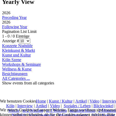
Yearly View
2026
Preceding Year
2026
Following Year
Pagination List Limit
1 - 0 / 0 Einträge
Anzeige #
Konzerte Nightlife
Kleinkunst & Markt
Kunst und Kultur
Köln Szene
Workshops & Seminare
Wellness & Kurse
Besichtigungen
All Categories ...
Show events from all categories
Home
|
Kunst / Kultur
|
Artikel
|
Video
|
Intervie
Wir benutzen Cookies
Köln
|
Interview
|
Artikel
|
Video
|
Soziales / Leben
|
Blickwinkel
Wir nutzen Cookies auf unserer Website. Einige von ihnen sind essenzi
Woche
|
in 2 Wochen
|
in 3 Wochen
|
nächsten Monat
|
2 Monaten
können selbst entscheiden, ob Sie die Cookies zulassen möchten. Bitte
Nightlife
|
Monatskalender
|
Veranstaltungsorte
|
Info / Kontakt