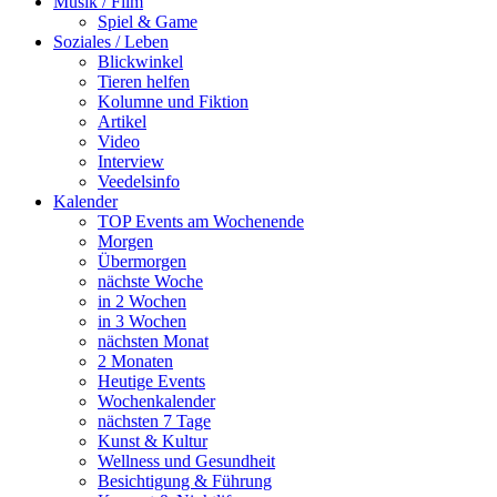
Musik / Film
Spiel & Game
Soziales / Leben
Blickwinkel
Tieren helfen
Kolumne und Fiktion
Artikel
Video
Interview
Veedelsinfo
Kalender
TOP Events am Wochenende
Morgen
Übermorgen
nächste Woche
in 2 Wochen
in 3 Wochen
nächsten Monat
2 Monaten
Heutige Events
Wochenkalender
nächsten 7 Tage
Kunst & Kultur
Wellness und Gesundheit
Besichtigung & Führung