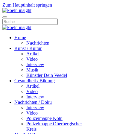
Zum Hauptinhalt springen
Home
Nachrichten
Kunst / Kultur
Artikel
Video
Interview
Musik
Künstler Dein Veedel
Gesundheit / Bildung
Artikel
Video
Interview
Nachrichten / Doku
Interview
Video
Polizeimappe Köln
Polizeimappe Oberbergischer
Kreis