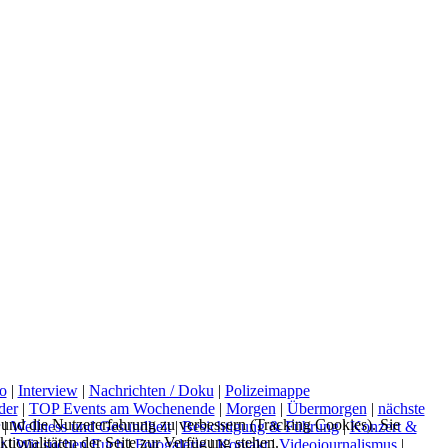
o
|
Interview
|
Nachrichten / Doku
|
Polizeimappe
der
|
TOP Events am Wochenende
|
Morgen
|
Übermorgen
|
nächste
e und die Nutzererfahrung zu verbessern (Tracking Cookies). Sie
|
Wellness und Gesundheit
|
Besichtigung & Führung
|
Konzert &
tionalitäten der Seite zur Verfügung stehen.
t
|
Wir suchen Euch
|
Fotogalerie
|
Kontakt
|
Videojournalismus
|