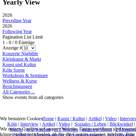
Yearly View
2026
Preceding Year
2026
Following Year
Pagination List Limit
1 - 0 / 0 Einträge
Anzeige #
Konzerte Nightlife
Kleinkunst & Markt
Kunst und Kultur
Köln Szene
Workshops & Seminare
Wellness & Kurse
Besichtigungen
All Categories ...
Show events from all categories
Home
|
Kunst / Kultur
|
Artikel
|
Video
|
Intervie
Wir benutzen Cookies
Köln
|
Interview
|
Artikel
|
Video
|
Soziales / Leben
|
Blickwinkel
Wir nutzen Cookies auf unserer Website. Einige von ihnen sind essenzi
Woche
|
in 2 Wochen
|
in 3 Wochen
|
nächsten Monat
|
2 Monaten
können selbst entscheiden, ob Sie die Cookies zulassen möchten. Bitte
Nightlife
|
Monatskalender
|
Veranstaltungsorte
|
Info / Kontakt