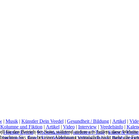
w
|
Musik
|
Künstler Dein Veedel
|
Gesundheit / Bildung
|
Artikel
|
Vide
|
Kolumne und Fiktion
|
Artikel
|
Video
|
Interview
|
Veedelsinfo
|
Kalen
ell für den Betrieb der Seite, während andere uns helfen, diese Websit
|
Heutige Events
|
Wochenkalender
|
nächsten 7 Tage
|
Kunst & Kultur
 beachten Sie, dass bei einer Ablehnung womöglich nicht mehr alle Funk
|
Impressum
|
Team
|
Kontaktadressen
|
Videoworkshop
|
Bands gesuch