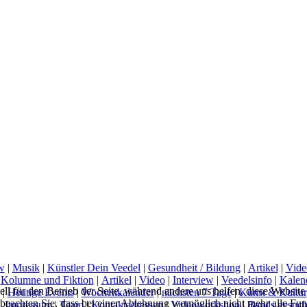
w
|
Musik
|
Künstler Dein Veedel
|
Gesundheit / Bildung
|
Artikel
|
Vide
|
Kolumne und Fiktion
|
Artikel
|
Video
|
Interview
|
Veedelsinfo
|
Kalen
ell für den Betrieb der Seite, während andere uns helfen, diese Websit
|
Heutige Events
|
Wochenkalender
|
nächsten 7 Tage
|
Kunst & Kultur
 beachten Sie, dass bei einer Ablehnung womöglich nicht mehr alle Funk
|
Impressum
|
Team
|
Kontaktadressen
|
Videoworkshop
|
Bands gesuch