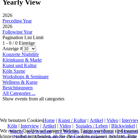
Yearly View
2026
Preceding Year
2026
Following Year
Pagination List Limit
1 - 0 / 0 Einträge
Anzeige #
Konzerte Nightlife
Kleinkunst & Markt
Kunst und Kultur
Köln Szene
Workshops & Seminare
Wellness & Kurse
Besichtigungen
All Categories ...
Show events from all categories
Home
|
Kunst / Kultur
|
Artikel
|
Video
|
Intervie
Wir benutzen Cookies
Köln
|
Interview
|
Artikel
|
Video
|
Soziales / Leben
|
Blickwinkel
Wir nutzen Cookies auf unserer Website. Einige von ihnen sind essenzi
Woche
|
in 2 Wochen
|
in 3 Wochen
|
nächsten Monat
|
2 Monaten
können selbst entscheiden, ob Sie die Cookies zulassen möchten. Bitte
Nightlife
|
Monatskalender
|
Veranstaltungsorte
|
Info / Kontakt