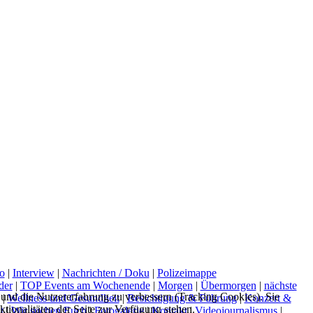
o
|
Interview
|
Nachrichten / Doku
|
Polizeimappe
der
|
TOP Events am Wochenende
|
Morgen
|
Übermorgen
|
nächste
e und die Nutzererfahrung zu verbessern (Tracking Cookies). Sie
|
Wellness und Gesundheit
|
Besichtigung & Führung
|
Konzert &
tionalitäten der Seite zur Verfügung stehen.
t
|
Wir suchen Euch
|
Fotogalerie
|
Kontakt
|
Videojournalismus
|