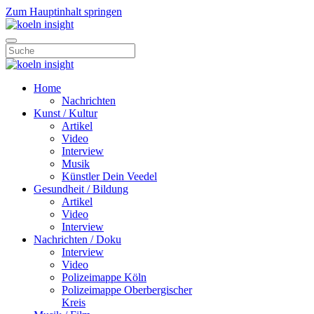
Zum Hauptinhalt springen
Home
Nachrichten
Kunst / Kultur
Artikel
Video
Interview
Musik
Künstler Dein Veedel
Gesundheit / Bildung
Artikel
Video
Interview
Nachrichten / Doku
Interview
Video
Polizeimappe Köln
Polizeimappe Oberbergischer
Kreis