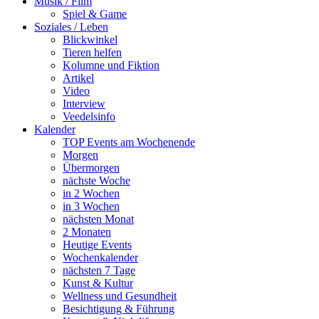
Musik / Film
Spiel & Game
Soziales / Leben
Blickwinkel
Tieren helfen
Kolumne und Fiktion
Artikel
Video
Interview
Veedelsinfo
Kalender
TOP Events am Wochenende
Morgen
Übermorgen
nächste Woche
in 2 Wochen
in 3 Wochen
nächsten Monat
2 Monaten
Heutige Events
Wochenkalender
nächsten 7 Tage
Kunst & Kultur
Wellness und Gesundheit
Besichtigung & Führung