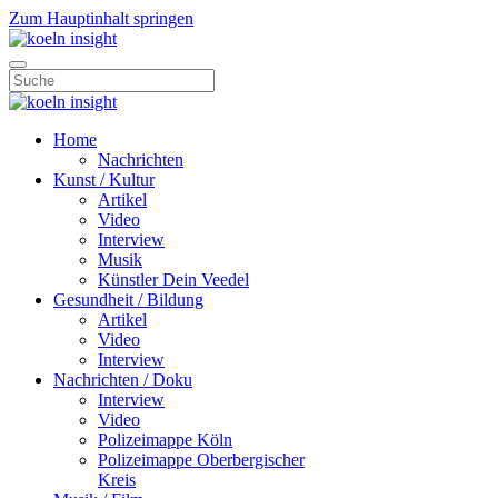
Zum Hauptinhalt springen
Home
Nachrichten
Kunst / Kultur
Artikel
Video
Interview
Musik
Künstler Dein Veedel
Gesundheit / Bildung
Artikel
Video
Interview
Nachrichten / Doku
Interview
Video
Polizeimappe Köln
Polizeimappe Oberbergischer
Kreis