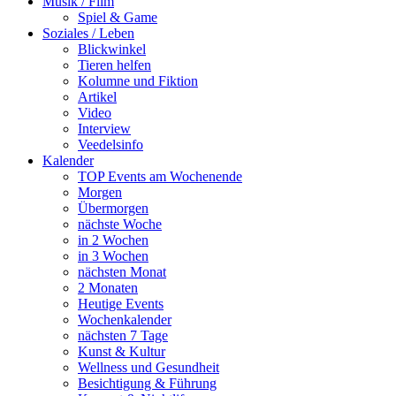
Musik / Film
Spiel & Game
Soziales / Leben
Blickwinkel
Tieren helfen
Kolumne und Fiktion
Artikel
Video
Interview
Veedelsinfo
Kalender
TOP Events am Wochenende
Morgen
Übermorgen
nächste Woche
in 2 Wochen
in 3 Wochen
nächsten Monat
2 Monaten
Heutige Events
Wochenkalender
nächsten 7 Tage
Kunst & Kultur
Wellness und Gesundheit
Besichtigung & Führung