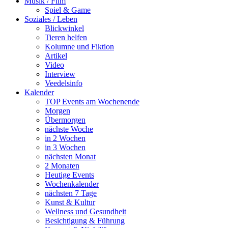
Musik / Film
Spiel & Game
Soziales / Leben
Blickwinkel
Tieren helfen
Kolumne und Fiktion
Artikel
Video
Interview
Veedelsinfo
Kalender
TOP Events am Wochenende
Morgen
Übermorgen
nächste Woche
in 2 Wochen
in 3 Wochen
nächsten Monat
2 Monaten
Heutige Events
Wochenkalender
nächsten 7 Tage
Kunst & Kultur
Wellness und Gesundheit
Besichtigung & Führung