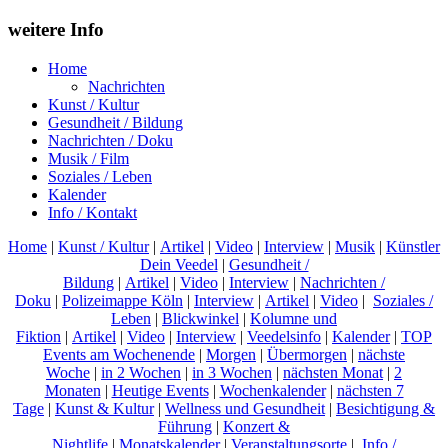
weitere Info
Home
Nachrichten
Kunst / Kultur
Gesundheit / Bildung
Nachrichten / Doku
Musik / Film
Soziales / Leben
Kalender
Info / Kontakt
Home
|
Kunst / Kultur
|
Artikel
|
Video
|
Interview
|
Musik
|
Künstler
Dein Veedel
|
Gesundheit /
Bildung
|
Artikel
|
Video
|
Interview
|
Nachrichten /
Doku
|
Polizeimappe Köln
|
Interview
|
Artikel
|
Video
|
Soziales /
Leben
|
Blickwinkel
|
Kolumne und
Fiktion
|
Artikel
|
Video
|
Interview
|
Veedelsinfo
|
Kalender
|
TOP
Events am Wochenende
|
Morgen
|
Übermorgen
|
nächste
Woche
|
in 2 Wochen
|
in 3 Wochen
|
nächsten Monat
|
2
Monaten
|
Heutige Events
|
Wochenkalender
|
nächsten 7
Tage
|
Kunst & Kultur
|
Wellness und Gesundheit
|
Besichtigung &
Führung
|
Konzert &
Nightlife
|
Monatskalender
|
Veranstaltungsorte
|
Info /