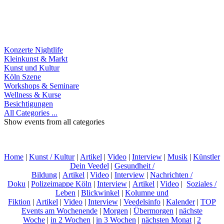
Konzerte Nightlife
Kleinkunst & Markt
Kunst und Kultur
Köln Szene
Workshops & Seminare
Wellness & Kurse
Besichtigungen
All Categories ...
Show events from all categories
Home
|
Kunst / Kultur
|
Artikel
|
Video
|
Interview
|
Musik
|
Künstler
Dein Veedel
|
Gesundheit /
Bildung
|
Artikel
|
Video
|
Interview
|
Nachrichten /
Doku
|
Polizeimappe Köln
|
Interview
|
Artikel
|
Video
|
Soziales /
Leben
|
Blickwinkel
|
Kolumne und
Fiktion
|
Artikel
|
Video
|
Interview
|
Veedelsinfo
|
Kalender
|
TOP
Events am Wochenende
|
Morgen
|
Übermorgen
|
nächste
Woche
|
in 2 Wochen
|
in 3 Wochen
|
nächsten Monat
|
2