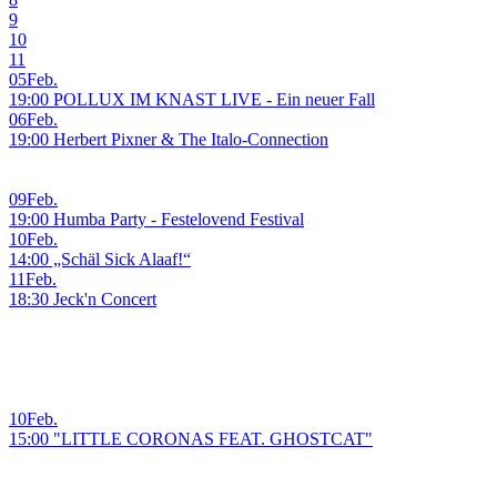
9
10
11
05
Feb.
19:00 POLLUX IM KNAST LIVE - Ein neuer Fall
06
Feb.
19:00 Herbert Pixner & The Italo-Connection
09
Feb.
19:00 Humba Party - Festelovend Festival
10
Feb.
14:00 „Schäl Sick Alaaf!“
11
Feb.
18:30 Jeck'n Concert
10
Feb.
15:00 "LITTLE CORONAS FEAT. GHOSTCAT"