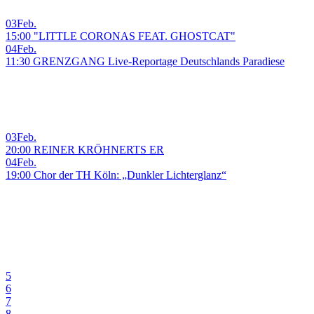
03
Feb.
15:00 "LITTLE CORONAS FEAT. GHOSTCAT"
04
Feb.
11:30 GRENZGANG Live-Reportage Deutschlands Paradiese
03
Feb.
20:00 REINER KRÖHNERTS ER
04
Feb.
19:00 Chor der TH Köln: „Dunkler Lichterglanz“
5
6
7
8