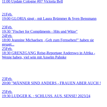
11:00 Update Cologne #07 Victoria Bell
21
Feb.
19:00 GLORIA singt - mit Laura Brümmer & Sven Bensmann
23
Feb.
19:30 "Fischer for Compliments - Hits und Witze"
24
Feb.
18:00 Jeannine Michaelsen ,,Geh zum Fernsehen!" haben sie
gesagt...
25
Feb.
18:30 GRENZGANG Reise-Reportage Anderswo in Afrika -
Wenig haben, viel sein mit Anselm Pahnke
23
Feb.
20:00 "MÄNNER SIND ANDERS - FRAUEN ABER AUCH !
25
Feb.
19:30 LUDGER K. : SCHLUSS. AUS. SENSE! 2023/24