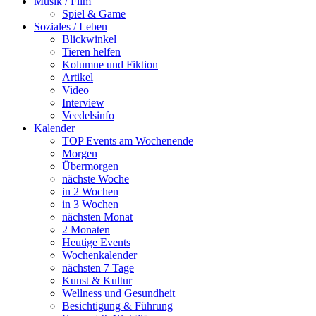
Musik / Film
Spiel & Game
Soziales / Leben
Blickwinkel
Tieren helfen
Kolumne und Fiktion
Artikel
Video
Interview
Veedelsinfo
Kalender
TOP Events am Wochenende
Morgen
Übermorgen
nächste Woche
in 2 Wochen
in 3 Wochen
nächsten Monat
2 Monaten
Heutige Events
Wochenkalender
nächsten 7 Tage
Kunst & Kultur
Wellness und Gesundheit
Besichtigung & Führung