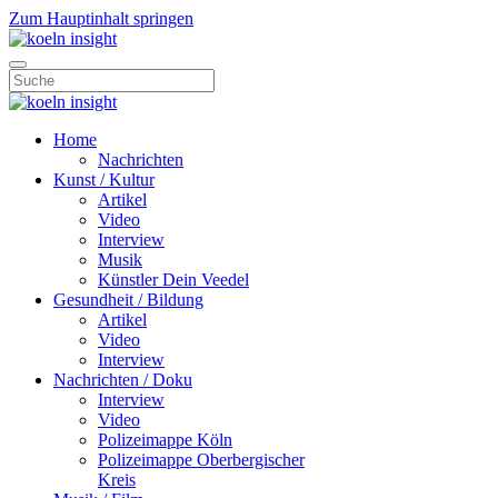
Zum Hauptinhalt springen
Home
Nachrichten
Kunst / Kultur
Artikel
Video
Interview
Musik
Künstler Dein Veedel
Gesundheit / Bildung
Artikel
Video
Interview
Nachrichten / Doku
Interview
Video
Polizeimappe Köln
Polizeimappe Oberbergischer
Kreis