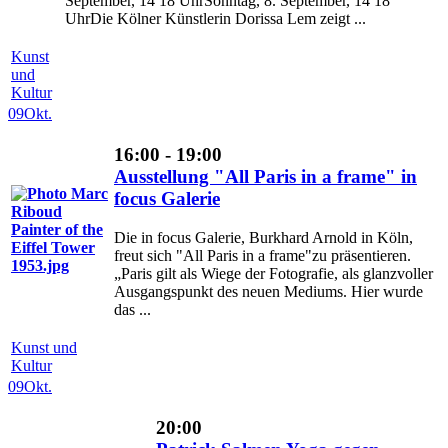
September, 14 18 UhrSonntag, 8. September, 14 18
UhrDie Kölner Künstlerin Dorissa Lem zeigt ...
Kunst
und
Kultur
09
Okt.
16:00 - 19:00
Ausstellung "All Paris in a frame" in
focus Galerie
Die in focus Galerie, Burkhard Arnold in Köln,
freut sich "All Paris in a frame"zu präsentieren.
„Paris gilt als Wiege der Fotografie, als glanzvoller
Ausgangspunkt des neuen Mediums. Hier wurde
das ...
Kunst und
Kultur
09
Okt.
20:00