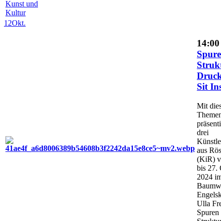
Kunst und
Kultur
12
Okt.
14:00
Spur
Struk
Druck
Sit In
Mit die
Theme
präsent
drei
Künstle
aus Rös
(KiR) 
bis 27.
2024 im
Baumwo
Engelsk
Ulla Fr
Spuren