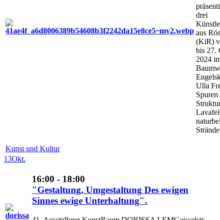
präsent
drei
Künstle
aus Rös
(KiR) 
bis 27.
2024 im
Baumwo
Engelsk
Ulla Fr
Spuren
Struktu
Lavafel
naturbe
Strände,
Kunst und Kultur
13
Okt.
16:00 - 18:00
"Gestaltung, Umgestaltung Des ewigen
Sinnes ewige Unterhaltung".
41. Ausstellung KunstRaum DORISSA LEMGeisselstr.