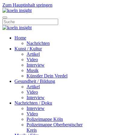
Zum Hauptinhalt springen
Home
Nachrichten
Kunst / Kultur
Artikel
Video
Interview
Musik
Künstler Dein Veedel
Gesundheit / Bildung
Artikel
Video
Interview
Nachrichten / Doku
Interview
Video
Polizeimappe Köln
Polizeimappe Oberbergischer
Kreis