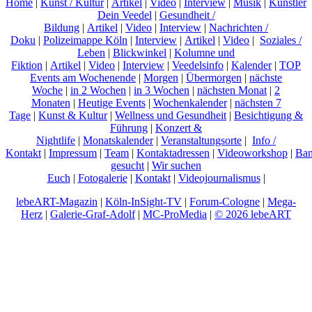
Home
|
Kunst / Kultur
|
Artikel
|
Video
|
Interview
|
Musik
|
Künstler
Dein Veedel
|
Gesundheit /
Bildung
|
Artikel
|
Video
|
Interview
|
Nachrichten /
Doku
|
Polizeimappe Köln
|
Interview
|
Artikel
|
Video
|
Soziales /
Leben
|
Blickwinkel
|
Kolumne und
Fiktion
|
Artikel
|
Video
|
Interview
|
Veedelsinfo
|
Kalender
|
TOP
Events am Wochenende
|
Morgen
|
Übermorgen
|
nächste
Woche
|
in 2 Wochen
|
in 3 Wochen
|
nächsten Monat
|
2
Monaten
|
Heutige Events
|
Wochenkalender
|
nächsten 7
Tage
|
Kunst & Kultur
|
Wellness und Gesundheit
|
Besichtigung &
Führung
|
Konzert &
Nightlife
|
Monatskalender
|
Veranstaltungsorte
|
Info /
Kontakt
|
Impressum
|
Team
|
Kontaktadressen
|
Videoworkshop
|
Ban
gesucht
|
Wir suchen
Euch
|
Fotogalerie
|
Kontakt
|
Videojournalismus
|
lebeART-Magazin
|
Köln-InSight-TV
|
Forum-Cologne
|
Mega-
Herz
|
Galerie-Graf-Adolf
|
MC-ProMedia
|
© 2026 lebeART