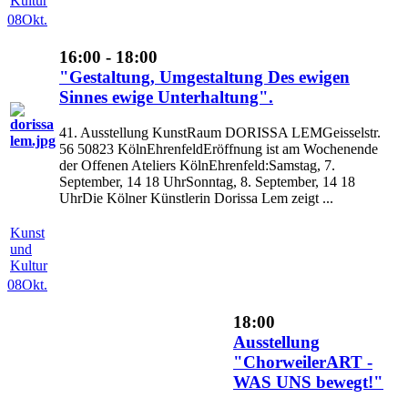
Kultur
08
Okt.
16:00 - 18:00
"Gestaltung, Umgestaltung Des ewigen
Sinnes ewige Unterhaltung".
41. Ausstellung KunstRaum DORISSA LEMGeisselstr.
56 50823 KölnEhrenfeldEröffnung ist am Wochenende
der Offenen Ateliers KölnEhrenfeld:Samstag, 7.
September, 14 18 UhrSonntag, 8. September, 14 18
UhrDie Kölner Künstlerin Dorissa Lem zeigt ...
Kunst
und
Kultur
08
Okt.
18:00
Ausstellung
"ChorweilerART -
WAS UNS bewegt!"