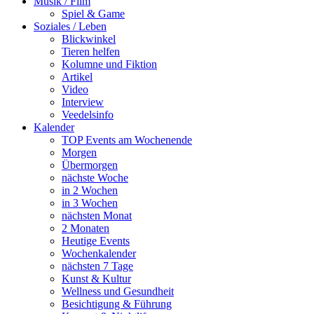
Musik / Film
Spiel & Game
Soziales / Leben
Blickwinkel
Tieren helfen
Kolumne und Fiktion
Artikel
Video
Interview
Veedelsinfo
Kalender
TOP Events am Wochenende
Morgen
Übermorgen
nächste Woche
in 2 Wochen
in 3 Wochen
nächsten Monat
2 Monaten
Heutige Events
Wochenkalender
nächsten 7 Tage
Kunst & Kultur
Wellness und Gesundheit
Besichtigung & Führung