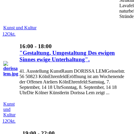
Struktu
Lavafel
naturbe
Strände,
Kunst und Kultur
12
Okt.
16:00 - 18:00
"Gestaltung, Umgestaltung Des ewigen
Sinnes ewige Unterhaltung".
41. Ausstellung KunstRaum DORISSA LEMGeisselstr.
56 50823 KölnEhrenfeldEröffnung ist am Wochenende
der Offenen Ateliers KölnEhrenfeld:Samstag, 7.
September, 14 18 UhrSonntag, 8. September, 14 18
UhrDie Kölner Künstlerin Dorissa Lem zeigt ...
Kunst
und
Kultur
12
Okt.
19:00 - 22:00