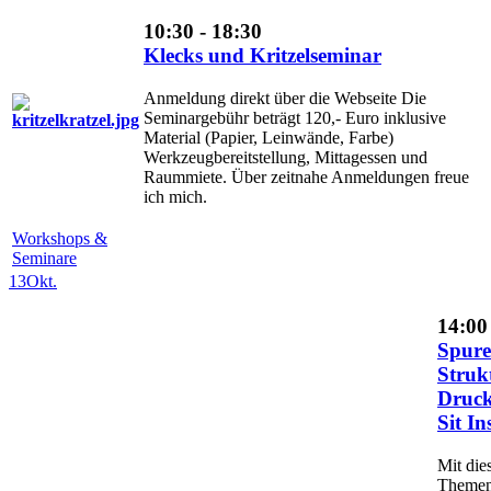
10:30 - 18:30
Klecks und Kritzelseminar
Anmeldung direkt über die Webseite Die
Seminargebühr beträgt 120,- Euro inklusive
Material (Papier, Leinwände, Farbe)
Werkzeugbereitstellung, Mittagessen und
Raummiete. Über zeitnahe Anmeldungen freue
ich mich.
Workshops &
Seminare
13
Okt.
14:00
Spur
Struk
Druck
Sit In
Mit die
Theme