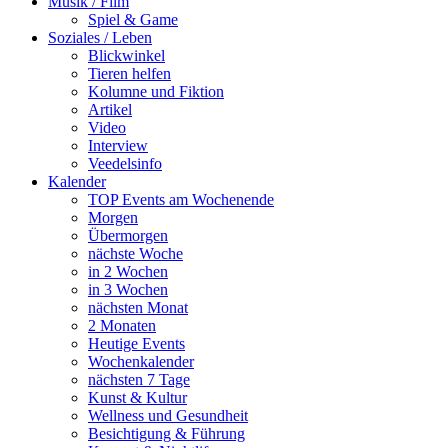
Musik / Film
Spiel & Game
Soziales / Leben
Blickwinkel
Tieren helfen
Kolumne und Fiktion
Artikel
Video
Interview
Veedelsinfo
Kalender
TOP Events am Wochenende
Morgen
Übermorgen
nächste Woche
in 2 Wochen
in 3 Wochen
nächsten Monat
2 Monaten
Heutige Events
Wochenkalender
nächsten 7 Tage
Kunst & Kultur
Wellness und Gesundheit
Besichtigung & Führung