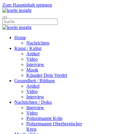
Zum Hauptinhalt springen
Home
Nachrichten
Kunst / Kultur
Artikel
Video
Interview
Musik
Künstler Dein Veedel
Gesundheit / Bildung
Artikel
Video
Interview
Nachrichten / Doku
Interview
Video
Polizeimappe Köln
Polizeimappe Oberbergischer
Kreis