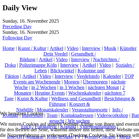
Daily View
Sunday, 16. November 2025
Preceding Day
Sunday, 16. November 2025
Following Day
Home
|
Kunst / Kultur
|
Artikel
|
Video
|
Interview
|
Musik
|
Künstler
Dein Veedel
|
Gesundheit /
Bildung
|
Artikel
|
Video
|
Interview
|
Nachrichten /
Doku
|
Polizeimappe Köln
|
Interview
|
Artikel
|
Video
|
Soziales /
Leben
|
Blickwinkel
|
Kolumne und
Fiktion
|
Artikel
|
Video
|
Interview
|
Veedelsinfo
|
Kalender
|
TOP
Events am Wochenende
|
Morgen
|
Übermorgen
|
nächste
Woche
|
in 2 Wochen
|
in 3 Wochen
|
nächsten Monat
|
2
Monaten
|
Heutige Events
|
Wochenkalender
|
nächsten 7
Tage
|
Kunst & Kultur
|
Wellness und Gesundheit
|
Besichtigung &
Führung
|
Konzert &
Nightlife
|
Monatskalender
|
Veranstaltungsorte
|
Info /
Wir benutzen Cookies
Kontakt
|
Impressum
|
Team
|
Kontaktadressen
|
Videoworkshop
|
Ban
gesucht
|
Wir suchen
Wir nutzen Cookies auf unserer Website. Einige von ihnen sind essenzi
Euch
|
Fotogalerie
|
Kontakt
|
Videojournalismus
|
für den Betrieb der Seite, während andere uns helfen, diese Website un
die Nutzererfahrung zu verbessern (Tracking Cookies). Sie können sel
lebeART-Magazin
|
Köln-InSight-TV
|
Forum-Cologne
|
Mega-