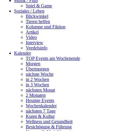
Musik / Film
Spiel & Game
Soziales / Leben
Blickwinkel
Tieren helfen
Kolumne und Fiktion
Artikel
Video
Interview
Veedelsinfo
Kalender
TOP Events am Wochenende
Morgen
Übermorgen
nächste Woche
in 2 Wochen
in 3 Wochen
nächsten Monat
2 Monaten
Heutige Events
Wochenkalender
nächsten 7 Tage
Kunst & Kultur
Wellness und Gesundheit
Besichtigung & Führung