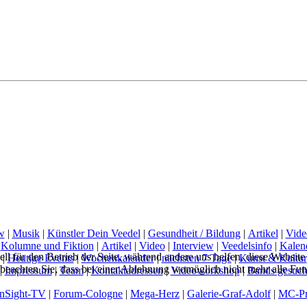
w
|
Musik
|
Künstler Dein Veedel
|
Gesundheit / Bildung
|
Artikel
|
Vide
|
Kolumne und Fiktion
|
Artikel
|
Video
|
Interview
|
Veedelsinfo
|
Kalen
ell für den Betrieb der Seite, während andere uns helfen, diese Websit
|
Heutige Events
|
Wochenkalender
|
nächsten 7 Tage
|
Kunst & Kultur
 beachten Sie, dass bei einer Ablehnung womöglich nicht mehr alle Funk
|
Impressum
|
Team
|
Kontaktadressen
|
Videoworkshop
|
Bands gesuch
InSight-TV
|
Forum-Cologne
|
Mega-Herz
|
Galerie-Graf-Adolf
|
MC-Pr