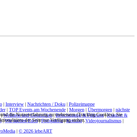
o
|
Interview
|
Nachrichten / Doku
|
Polizeimappe
der
|
TOP Events am Wochenende
|
Morgen
|
Übermorgen
|
nächste
e und die Nutzererfahrung zu verbessern (Tracking Cookies). Sie
|
Wellness und Gesundheit
|
Besichtigung & Führung
|
Konzert &
tionalitäten der Seite zur Verfügung stehen.
t
|
Wir suchen Euch
|
Fotogalerie
|
Kontakt
|
Videojournalismus
|
oMedia
|
© 2026 lebeART