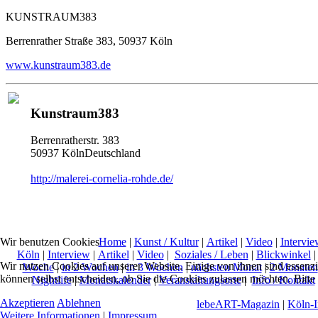
KUNSTRAUM383
Berrenrather Straße 383, 50937 Köln
www.kunstraum383.de
Kunstraum383
Berrenratherstr. 383
50937 KölnDeutschland
http://malerei-cornelia-rohde.de/
Home
|
Kunst / Kultur
|
Artikel
|
Video
|
Intervie
Wir benutzen Cookies
Köln
|
Interview
|
Artikel
|
Video
|
Soziales / Leben
|
Blickwinkel
Wir nutzen Cookies auf unserer Website. Einige von ihnen sind essenzi
Woche
|
in 2 Wochen
|
in 3 Wochen
|
nächsten Monat
|
2 Monaten
können selbst entscheiden, ob Sie die Cookies zulassen möchten. Bitte
Nightlife
|
Monatskalender
|
Veranstaltungsorte
|
Info / Kontakt
Akzeptieren
Ablehnen
lebeART-Magazin
|
Köln-
Weitere Informationen
|
Impressum