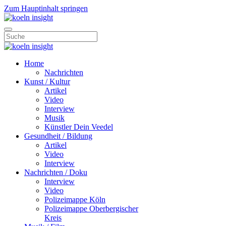
Zum Hauptinhalt springen
Home
Nachrichten
Kunst / Kultur
Artikel
Video
Interview
Musik
Künstler Dein Veedel
Gesundheit / Bildung
Artikel
Video
Interview
Nachrichten / Doku
Interview
Video
Polizeimappe Köln
Polizeimappe Oberbergischer
Kreis