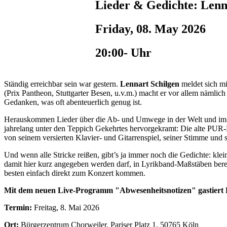
Lieder & Gedichte: Lenn
Friday, 08. May 2026
20:00- Uhr
Ständig erreichbar sein war gestern.
Lennart Schilgen
meldet sich mi
(Prix Pantheon, Stuttgarter Besen, u.v.m.) macht er vor allem nämlic
Gedanken, was oft abenteuerlich genug ist.
Herauskommen Lieder über die Ab- und Umwege in der Welt und im ei
jahrelang unter den Teppich Gekehrtes hervorgekramt: Die alte PUR-
von seinem versierten Klavier- und Gitarrenspiel, seiner Stimme und
Und wenn alle Stricke reißen, gibt’s ja immer noch die Gedichte: kle
damit hier kurz angegeben werden darf, in Lyrikband-Maßstäben bereit
besten einfach direkt zum Konzert kommen.
Mit dem neuen Live-Programm "Abwesenheitsnotizen" gastiert L
Termin:
Freitag, 8. Mai 2026
Ort:
Bürgerzentrum Chorweiler, Pariser Platz 1, 50765 Köln