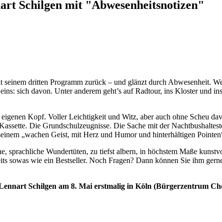
art Schilgen mit "Abwesenheitsnotizen"
t seinem dritten Programm zurück – und glänzt durch Abwesenheit. Wen
h eins: sich davon. Unter anderem geht’s auf Radtour, ins Kloster und
genen Kopf. Voller Leichtigkeit und Witz, aber auch ohne Scheu davo
Kassette. Die Grundschulzeugnisse. Die Sache mit der Nachtbushaltest
 seinem „wachen Geist, mit Herz und Humor und hinterhältigen Pointen“
ine, sprachliche Wundertüten, zu tiefst albern, in höchstem Maße kunst
s sowas wie ein Bestseller. Noch Fragen? Dann können Sie ihm gerne je
ennart Schilgen am 8. Mai erstmalig in Köln (Bürgerzentrum Cho