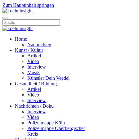
Zum Hauptinhalt springen
Home
Nachrichten
Kunst / Kultur
Artikel
Video
Interview
Musik
Künstler Dein Veedel
Gesundheit / Bildung
Artikel
Video
Interview
Nachrichten / Doku
Interview
Video
Polizeimappe Köln
Polizeimappe Oberbergischer
Kreis