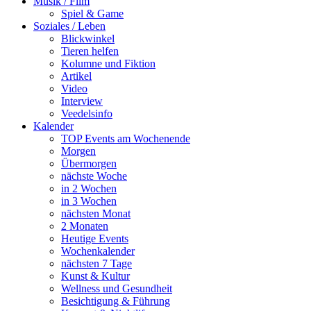
Musik / Film
Spiel & Game
Soziales / Leben
Blickwinkel
Tieren helfen
Kolumne und Fiktion
Artikel
Video
Interview
Veedelsinfo
Kalender
TOP Events am Wochenende
Morgen
Übermorgen
nächste Woche
in 2 Wochen
in 3 Wochen
nächsten Monat
2 Monaten
Heutige Events
Wochenkalender
nächsten 7 Tage
Kunst & Kultur
Wellness und Gesundheit
Besichtigung & Führung