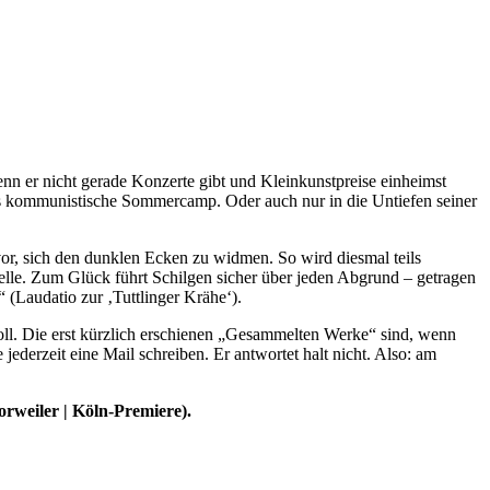
n er nicht gerade Konzerte gibt und Kleinkunstpreise einheimst
 ins kommunistische Sommercamp. Oder auch nur in die Untiefen seiner
r, sich den dunklen Ecken zu widmen. So wird diesmal teils
elle. Zum Glück führt Schilgen sicher über jeden Abgrund – getragen
 (Laudatio zur ‚Tuttlinger Krähe‘).
voll. Die erst kürzlich erschienen „Gesammelten Werke“ sind, wenn
derzeit eine Mail schreiben. Er antwortet halt nicht. Also: am
rweiler | Köln-Premiere).