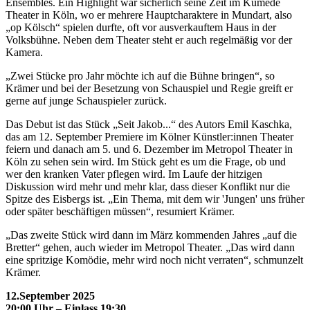
Ensembles. Ein Highlight war sicherlich seine Zeit im Kumede
Theater in Köln, wo er mehrere Hauptcharaktere in Mundart, also
„op Kölsch“ spielen durfte, oft vor ausverkauftem Haus in der
Volksbühne. Neben dem Theater steht er auch regelmäßig vor der
Kamera.
„Zwei Stücke pro Jahr möchte ich auf die Bühne bringen“, so
Krämer und bei der Besetzung von Schauspiel und Regie greift er
gerne auf junge Schauspieler zurück.
Das Debut ist das Stück „Seit Jakob...“ des Autors Emil Kaschka,
das am 12. September Premiere im Kölner Künstler:innen Theater
feiern und danach am 5. und 6. Dezember im Metropol Theater in
Köln zu sehen sein wird. Im Stück geht es um die Frage, ob und
wer den kranken Vater pflegen wird. Im Laufe der hitzigen
Diskussion wird mehr und mehr klar, dass dieser Konflikt nur die
Spitze des Eisbergs ist. „Ein Thema, mit dem wir 'Jungen' uns früher
oder später beschäftigen müssen“, resumiert Krämer.
„Das zweite Stück wird dann im März kommenden Jahres „auf die
Bretter“ gehen, auch wieder im Metropol Theater. „Das wird dann
eine spritzige Komödie, mehr wird noch nicht verraten“, schmunzelt
Krämer.
12.September 2025
20:00 Uhr – Einlass 19:30