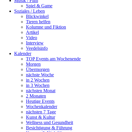
Musik / Film
Spiel & Game
Soziales / Leben
Blickwinkel
Tieren helfen
Kolumne und Fiktion
Artikel
Video
Interview
Veedelsinfo
Kalender
TOP Events am Wochenende
Morgen
Übermorgen
nächste Woche
in 2 Wochen
in 3 Wochen
nächsten Monat
2 Monaten
Heutige Events
Wochenkalender
nächsten 7 Tage
Kunst & Kultur
Wellness und Gesundheit
Besichtigung & Führung