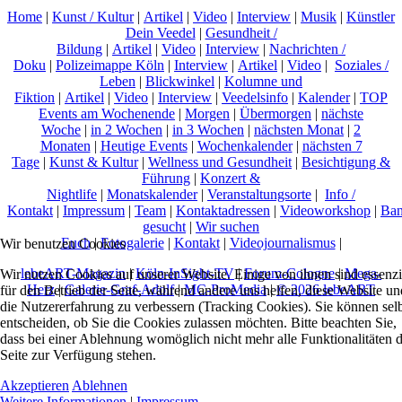
Home
|
Kunst / Kultur
|
Artikel
|
Video
|
Interview
|
Musik
|
Künstler
Dein Veedel
|
Gesundheit /
Bildung
|
Artikel
|
Video
|
Interview
|
Nachrichten /
Doku
|
Polizeimappe Köln
|
Interview
|
Artikel
|
Video
|
Soziales /
Leben
|
Blickwinkel
|
Kolumne und
Fiktion
|
Artikel
|
Video
|
Interview
|
Veedelsinfo
|
Kalender
|
TOP
Events am Wochenende
|
Morgen
|
Übermorgen
|
nächste
Woche
|
in 2 Wochen
|
in 3 Wochen
|
nächsten Monat
|
2
Monaten
|
Heutige Events
|
Wochenkalender
|
nächsten 7
Tage
|
Kunst & Kultur
|
Wellness und Gesundheit
|
Besichtigung &
Führung
|
Konzert &
Nightlife
|
Monatskalender
|
Veranstaltungsorte
|
Info /
Kontakt
|
Impressum
|
Team
|
Kontaktadressen
|
Videoworkshop
|
Ban
gesucht
|
Wir suchen
Euch
|
Fotogalerie
|
Kontakt
|
Videojournalismus
|
Wir benutzen Cookies
lebeART-Magazin
|
Köln-InSight-TV
|
Forum-Cologne
|
Mega-
Wir nutzen Cookies auf unserer Website. Einige von ihnen sind essenzi
Herz
|
Galerie-Graf-Adolf
|
MC-ProMedia
|
© 2026 lebeART
für den Betrieb der Seite, während andere uns helfen, diese Website un
die Nutzererfahrung zu verbessern (Tracking Cookies). Sie können sel
entscheiden, ob Sie die Cookies zulassen möchten. Bitte beachten Sie,
dass bei einer Ablehnung womöglich nicht mehr alle Funktionalitäten 
Seite zur Verfügung stehen.
Akzeptieren
Ablehnen
Weitere Informationen
|
Impressum