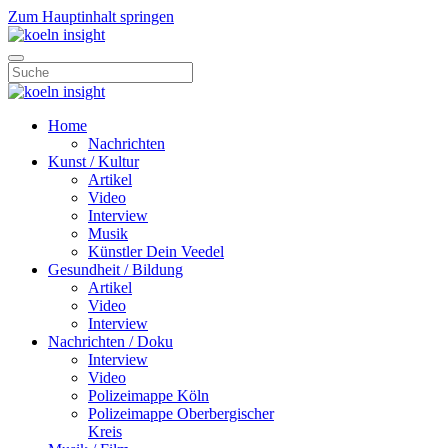
Zum Hauptinhalt springen
Home
Nachrichten
Kunst / Kultur
Artikel
Video
Interview
Musik
Künstler Dein Veedel
Gesundheit / Bildung
Artikel
Video
Interview
Nachrichten / Doku
Interview
Video
Polizeimappe Köln
Polizeimappe Oberbergischer
Kreis