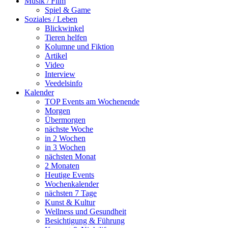
Musik / Film
Spiel & Game
Soziales / Leben
Blickwinkel
Tieren helfen
Kolumne und Fiktion
Artikel
Video
Interview
Veedelsinfo
Kalender
TOP Events am Wochenende
Morgen
Übermorgen
nächste Woche
in 2 Wochen
in 3 Wochen
nächsten Monat
2 Monaten
Heutige Events
Wochenkalender
nächsten 7 Tage
Kunst & Kultur
Wellness und Gesundheit
Besichtigung & Führung