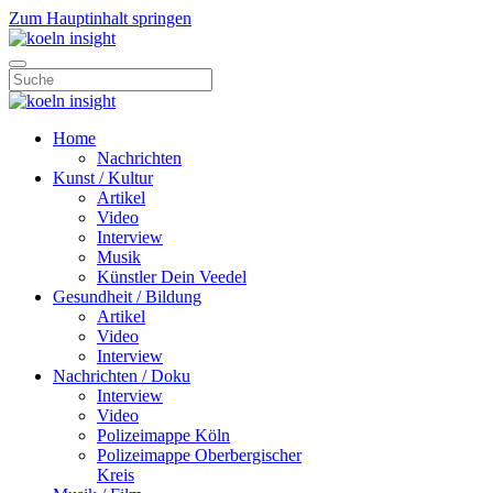
Zum Hauptinhalt springen
Home
Nachrichten
Kunst / Kultur
Artikel
Video
Interview
Musik
Künstler Dein Veedel
Gesundheit / Bildung
Artikel
Video
Interview
Nachrichten / Doku
Interview
Video
Polizeimappe Köln
Polizeimappe Oberbergischer
Kreis