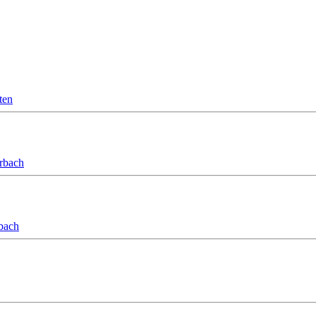
ten
orbach
bach