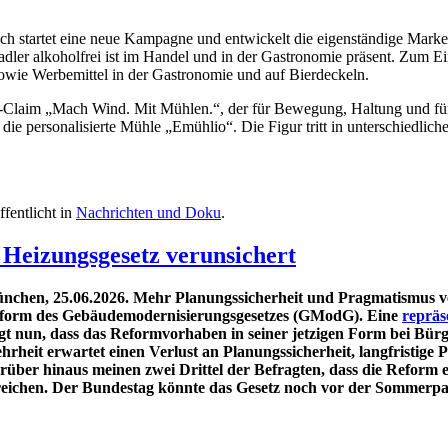
h startet eine neue Kampagne und entwickelt die eigenständige Mark
dler alkoholfrei ist im Handel und in der Gastronomie präsent. Zum 
sowie Werbemittel in der Gastronomie und auf Bierdeckeln.
t-Claim „Mach Wind. Mit Mühlen.“, der für Bewegung, Haltung und für
die personalisierte Mühle „Emühlio“. Die Figur tritt in unterschiedlic
ffentlicht in
Nachrichten und Doku
.
 Heizungsgesetz verunsichert
nchen, 25.06.2026. Mehr Planungssicherheit und Pragmatismus ver
form des Gebäudemodernisierungsgesetzes (GModG). Eine
repräs
igt nun, dass das Reformvorhaben in seiner jetzigen Form bei Bür
hrheit erwartet einen Verlust an Planungssicherheit, langfristige
rüber hinaus meinen zwei Drittel der Befragten, dass die Reform e
reichen. Der Bundestag könnte das Gesetz noch vor der Sommerpa