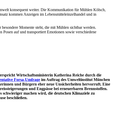
enwelt konsequent weiter. Die Kommunikation für Mühlen Kölsch,
Einsatz kommen Anzeigen im Lebensmitteleinzelhandel und in
 besondere Momente steht, die mit Mühlen sichtbar werden.
hen Posen auf und transportiert Emotionen sowie verschiedene
spricht Wirtschaftsministerin Katherina Reiche durch die
entative Forsa-Umfrage
im Auftrag des Umweltinstitut München
gerinnen und Bürgern eher neue Unsicherheiten hervorruft. Eine
 Preissteigerungen und Engpässe bei erneuerbaren Brennstoffen.
s schwieriger machen wird, die deutschen Klimaziele zu
use beschließen.