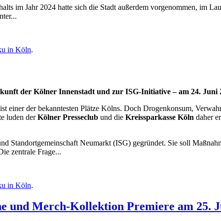
halts im Jahr 2024 hatte sich die Stadt außerdem vorgenommen, im La
ter...
u in Köln
.
unft der Kölner Innenstadt und zur ISG-Initiative – am 24. Juni
st einer der bekanntesten Plätze Kölns. Doch Drogenkonsum, Verwahrlo
te luden der
Kölner Presseclub
und die
Kreissparkasse Köln
daher er
und Standortgemeinschaft Neumarkt (ISG) gegründet. Sie soll Maßnah
ie zentrale Frage...
u in Köln
.
ne und Merch-Kollektion Premiere am 25. 