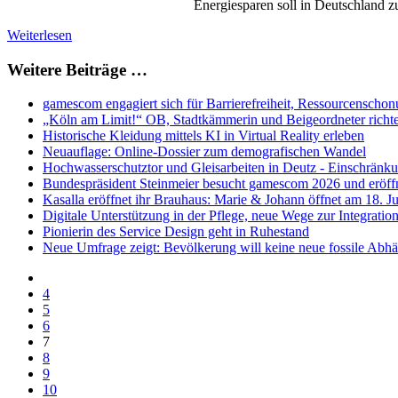
Energiesparen soll in Deutschland zu
Weiterlesen
Weitere Beiträge …
gamescom engagiert sich für Barrierefreiheit, Ressourcensch
„Köln am Limit!“ OB, Stadtkämmerin und Beigeordneter ric
Historische Kleidung mittels KI in Virtual Reality erleben
Neuauflage: Online-Dossier zum demografischen Wandel
Hochwasserschutztor und Gleisarbeiten in Deutz - Einschränk
Bundespräsident Steinmeier besucht gamescom 2026 und eröf
Kasalla eröffnet ihr Brauhaus: Marie & Johann öffnet am 18. Jun
Digitale Unterstützung in der Pflege, neue Wege zur Integrati
Pionierin des Service Design geht in Ruhestand
Neue Umfrage zeigt: Bevölkerung will keine neue fossile Abh
4
5
6
7
8
9
10