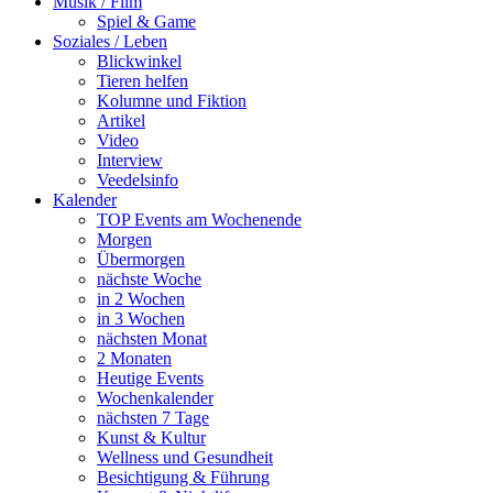
Musik / Film
Spiel & Game
Soziales / Leben
Blickwinkel
Tieren helfen
Kolumne und Fiktion
Artikel
Video
Interview
Veedelsinfo
Kalender
TOP Events am Wochenende
Morgen
Übermorgen
nächste Woche
in 2 Wochen
in 3 Wochen
nächsten Monat
2 Monaten
Heutige Events
Wochenkalender
nächsten 7 Tage
Kunst & Kultur
Wellness und Gesundheit
Besichtigung & Führung